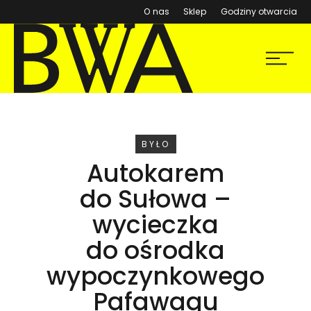
(otwiera się w nowym ok
O nas
Sklep
Godziny otwarcia
BWA Wrocław
Menu
Galerie Sztuki Współczesnej
WYDARZENIE
BYŁO
Autokarem
do Sułowa –
wycieczka
do ośrodka
wypoczynkowego
Pafawagu