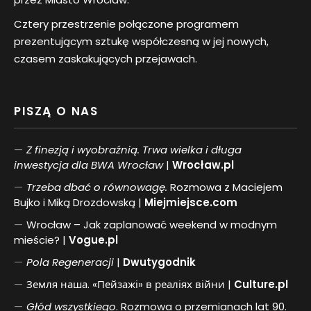
Cztery przestrzenie połączone programem
prezentującym sztukę współczesną w jej nowych,
czasem zaskakujących przejawach.
PISZĄ O NAS
Z finezją i wyobraźnią. Trwa wielka i długa
inwestycja dla BWA Wrocław
|
Wrocław.pl
Trzeba dbać o równowagę.
Rozmowa z Maciejem
Bujko i Miką Drozdowską |
Miejmiejsce.com
Wrocław – Jak zaplanować weekend w modnym
mieście? |
Vogue.pl
Pol
a
Regeneracji
|
Dwutygodnik
Земля наша. «Пейзажі» в реаліях війни |
Culture.pl
Głód wszystkiego
. Rozmowa o przemianach lat 90.