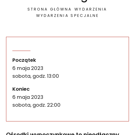
STRONA GŁÓWNA
WYDARZENIA
WYDARZENIA SPECJALNE
Ośrodki wypoczynkowe to nieodłączny element zap
Autokarem do Sułowa – w
wydarzenia
Początek
6 maja 2023
sobota, godz. 13:00
wydarzenia
Koniec
6 maja 2023
sobota, godz. 22:00
Ośrodki wypoczynkowe to nieodłączny