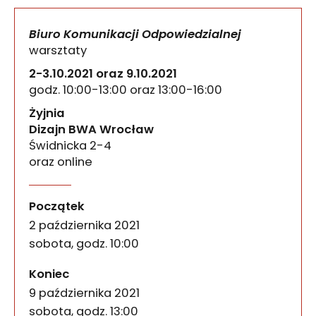
Biuro Komunikacji Odpowiedzialnej
warsztaty
2-3.10.2021 oraz 9.10.2021
godz. 10:00-13:00 oraz 13:00-16:00
Żyjnia
Dizajn BWA Wrocław
Świdnicka 2-4
oraz online
[ZAPISY ZAMKNIĘTE ze względu na dużą ilość chęt
Biuro Komunikacji Odpowie
wydarzenia
Początek
2 października 2021
sobota, godz. 10:00
wydarzenia
Koniec
9 października 2021
sobota, godz. 13:00