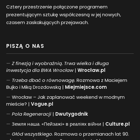
Cztery przestrzenie połączone programem
prezentującym sztukę współczesną w jej nowych,
czasem zaskakujących przejawach.
PISZĄ O NAS
Z finezją i wyobraźnią. Trwa wielka i długa
inwestycja dla BWA Wrocław
|
Wrocław.pl
Trzeba dbać o równowagę.
Rozmowa z Maciejem
Bujko i Miką Drozdowską |
Miejmiejsce.com
Wrocław – Jak zaplanować weekend w modnym
mieście? |
Vogue.pl
Pol
a
Regeneracji
|
Dwutygodnik
Земля наша. «Пейзажі» в реаліях війни |
Culture.pl
Głód wszystkiego
. Rozmowa o przemianach lat 90.