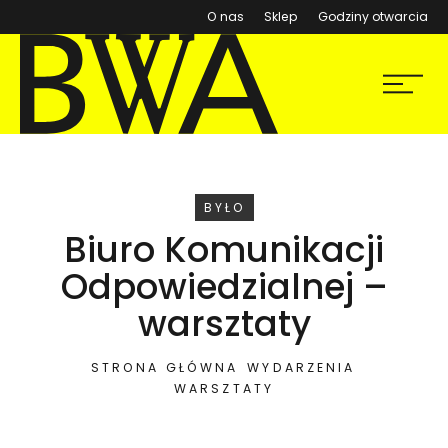
(otwiera się w nowym ok
O nas
Sklep
Godziny otwarcia
BWA Wrocław
Menu
Galerie Sztuki Współczesnej
WYDARZENIE
BYŁO
Biuro Komunikacji
Odpowiedzialnej –
warsztaty
STRONA GŁÓWNA
WYDARZENIA
WARSZTATY