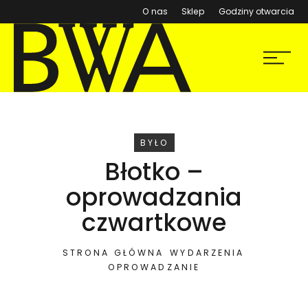
(otwiera się w nowym ok
O nas
Sklep
Godziny otwarcia
BWA Wrocław
Menu
Galerie Sztuki Współczesnej
WYDARZENIE
BYŁO
Błotko –
oprowadzania
czwartkowe
STRONA GŁÓWNA
WYDARZENIA
OPROWADZANIE