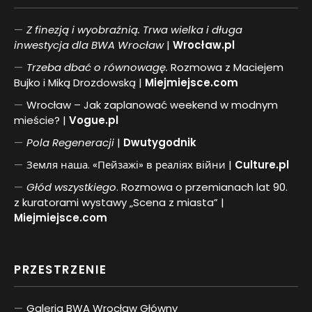
Z finezją i wyobraźnią. Trwa wielka i długa
inwestycja dla BWA Wrocław
|
Wrocław.pl
Trzeba dbać o równowagę.
Rozmowa z Maciejem
Bujko i Miką Drozdowską |
Miejmiejsce.com
Wrocław – Jak zaplanować weekend w modnym
mieście? |
Vogue.pl
Pol
a
Regeneracji
|
Dwutygodnik
Земля наша. «Пейзажі» в реаліях війни |
Culture.pl
Głód wszystkiego
. Rozmowa o przemianach lat 90.
z kuratorami wystawy „Scena z miasta” |
Miejmiejsce.com
PRZESTRZENIE
Galeria BWA Wrocław Główny