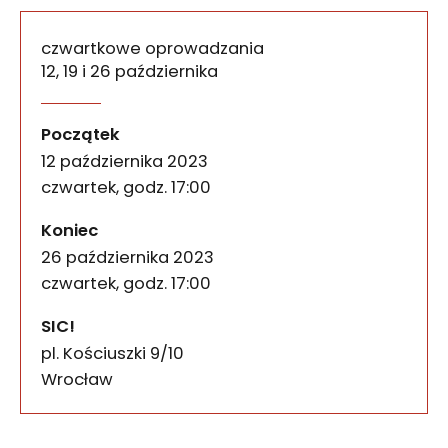
czwartkowe oprowadzania
12, 19 i 26 października
Zapraszamy na cotygodniowe, darmowe oprowadzani
Błotko – oprowadzania c
wydarzenia
Początek
12 października 2023
czwartek, godz. 17:00
wydarzenia
Koniec
26 października 2023
czwartek, godz. 17:00
SIC!
pl. Kościuszki 9/10
50-028
Wrocław