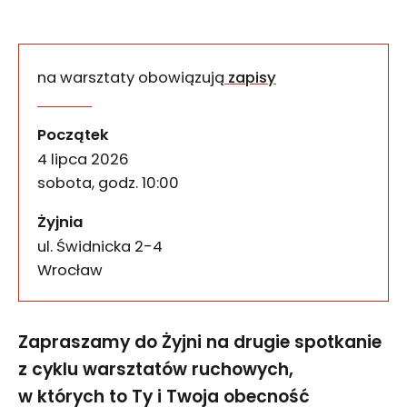
na warsztaty obowiązują
zapisy
Choreografia obecności. P
wydarzenia
Zapraszamy do Żyjni na drugie spotkanie z cyklu 
Początek
4 lipca 2026
sobota, godz. 10:00
Żyjnia
ul. Świdnicka 2-4
50-067
Wrocław
Zapraszamy do Żyjni na drugie spotkanie
z cyklu warsztatów ruchowych,
w których to Ty i Twoja obecność