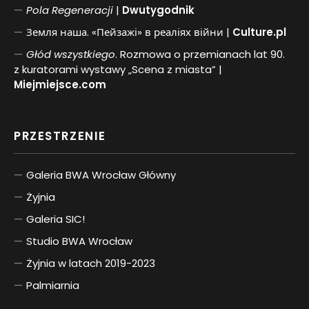
Pol
a
Regeneracji
|
Dwutygodnik
Земля наша. «Пейзажі» в реаліях війни |
Culture.pl
Głód wszystkiego
. Rozmowa o przemianach lat 90.
z kuratorami wystawy „Scena z miasta” |
Miejmiejsce.com
PRZESTRZENIE
Galeria BWA Wrocław Główny
Żyjnia
Galeria SIC!
Studio BWA Wrocław
Żyjnia w latach 2019-2023
Palmiarnia