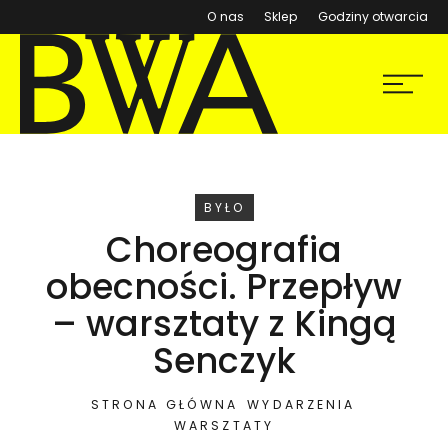
(otwiera się w nowym ok
O nas
Sklep
Godziny otwarcia
BWA Wrocław
Menu
Galerie Sztuki Współczesnej
WYDARZENIE
BYŁO
Choreografia
obecności. Przepływ
– warsztaty z Kingą
Senczyk
STRONA GŁÓWNA
WYDARZENIA
WARSZTATY