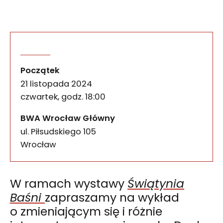
Co Duch Gór może nam prz
wydarzenia
W ramach wystawy Świątynia Baśni zapraszamy na w
Początek
21 listopada 2024
czwartek, godz. 18:00
BWA Wrocław Główny
ul. Piłsudskiego 105
50-085
Wrocław
W ramach wystawy
Świątynia
Baśni
zapraszamy na wykład
o zmieniającym się i różnie