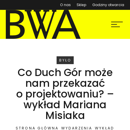
(otwiera się w nowym ok
O nas
Sklep
Godziny otwarcia
BWA Wrocław
Menu
Galerie Sztuki Współczesnej
WYDARZENIE
BYŁO
Co Duch Gór może
nam przekazać
o projektowaniu? –
wykład Mariana
Misiaka
STRONA GŁÓWNA
WYDARZENIA
WYKŁAD