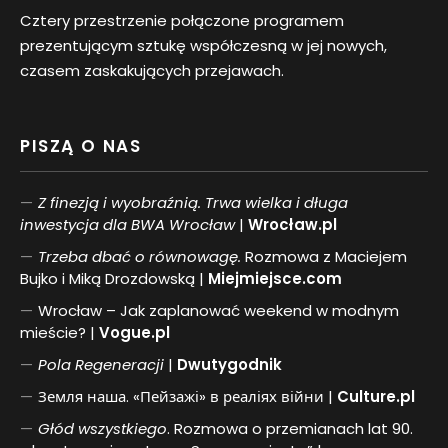
Cztery przestrzenie połączone programem
prezentującym sztukę współczesną w jej nowych,
czasem zaskakujących przejawach.
PISZĄ O NAS
Z finezją i wyobraźnią. Trwa wielka i długa
inwestycja dla BWA Wrocław
|
Wrocław.pl
Trzeba dbać o równowagę.
Rozmowa z Maciejem
Bujko i Miką Drozdowską |
Miejmiejsce.com
Wrocław – Jak zaplanować weekend w modnym
mieście? |
Vogue.pl
Pol
a
Regeneracji
|
Dwutygodnik
Земля наша. «Пейзажі» в реаліях війни |
Culture.pl
Głód wszystkiego
. Rozmowa o przemianach lat 90.