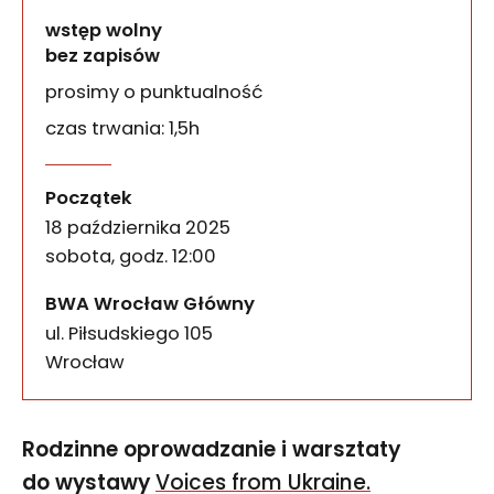
wstęp wolny
bez zapisów
prosimy o punktualność
czas trwania: 1,5h
Czy wystawa pachnie? – s
wydarzenia
Rodzinne oprowadzanie i warsztaty do wystawy Vo
Początek
18 października 2025
sobota, godz. 12:00
BWA Wrocław Główny
ul. Piłsudskiego 105
50-085
Wrocław
Rodzinne oprowadzanie i warsztaty
do wystawy
Voices from Ukraine.