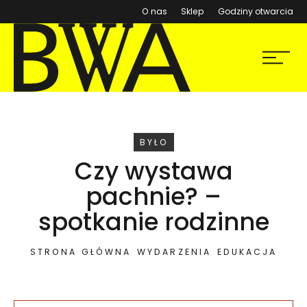
(otwiera się w nowym ok
O nas
Sklep
Godziny otwarcia
BWA Wrocław
Menu
Galerie Sztuki Współczesnej
WYDARZENIE
BYŁO
Czy wystawa
pachnie? –
spotkanie rodzinne
STRONA GŁÓWNA
WYDARZENIA
EDUKACJA