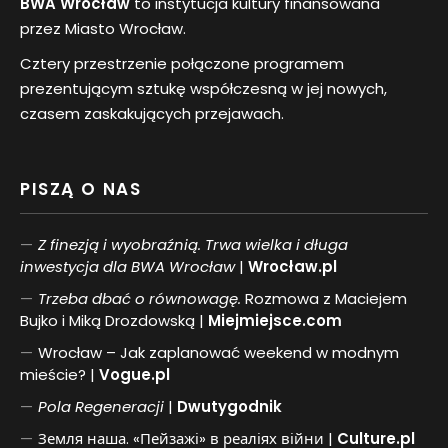
BWA Wrocław
to instytucja kultury finansowana
przez Miasto Wrocław.
Cztery przestrzenie połączone programem
prezentującym sztukę współczesną w jej nowych,
czasem zaskakujących przejawach.
PISZĄ O NAS
Z finezją i wyobraźnią. Trwa wielka i długa
inwestycja dla BWA Wrocław
|
Wrocław.pl
Trzeba dbać o równowagę.
Rozmowa z Maciejem
Bujko i Miką Drozdowską |
Miejmiejsce.com
Wrocław – Jak zaplanować weekend w modnym
mieście? |
Vogue.pl
Pol
a
Regeneracji
|
Dwutygodnik
Земля наша. «Пейзажі» в реаліях війни |
Culture.pl