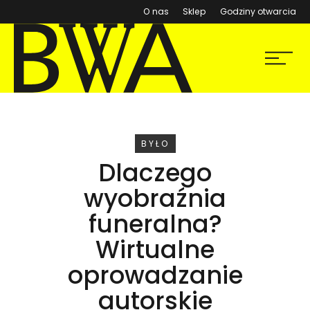
(otwiera się w nowym ok
O nas
Sklep
Godziny otwarcia
BWA Wrocław
Menu
Galerie Sztuki Współczesnej
WYDARZENIE
BYŁO
Dlaczego
wyobraźnia
funeralna?
Wirtualne
oprowadzanie
autorskie