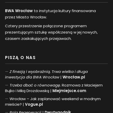
BWA Wrocław
to instytucja kultury finansowana
przez Miasto Wrocław.
Cztery przestrzenie połączone programem
prezentującym sztukę współczesną w jej nowych,
czasem zaskakujących przejawach.
PISZĄ O NAS
Z finezją i wyobraźnią. Trwa wielka i długa
inwestycja dla BWA Wrocław
|
Wrocław.pl
Trzeba dbać o równowagę.
Rozmowa z Maciejem
Bujko i Miką Drozdowską |
Miejmiejsce.com
Wrocław – Jak zaplanować weekend w modnym
mieście? |
Vogue.pl
Pol
a
Regeneracji
|
Dwutygodnik