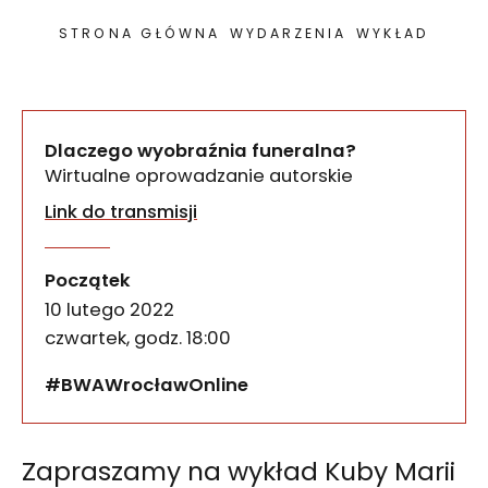
STRONA GŁÓWNA
WYDARZENIA
WYKŁAD
Dlaczego wyobraźnia funeralna?
Wirtualne oprowadzanie autorskie
Link do transmisji
Zapraszamy na wykład Kuby Marii Mazurkiewicza 
Dlaczego wyobraźnia fune
wydarzenia
Początek
10 lutego 2022
czwartek, godz. 18:00
#BWAWrocławOnline
Zapraszamy na wykład Kuby Marii