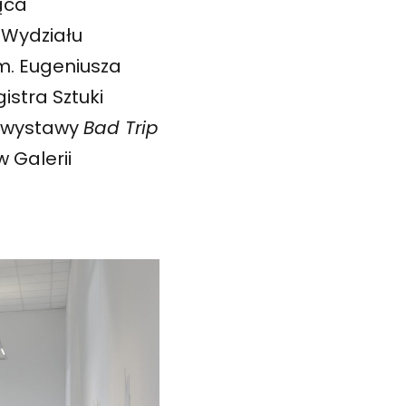
ąca
 Wydziału
m. Eugeniusza
istra Sztuki
d wystawy
Bad Trip
 Galerii