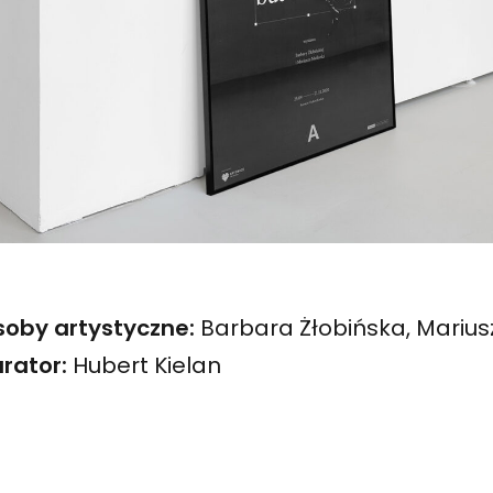
soby artystyczne:
Barbara Żłobińska, Mariu
rator:
Hubert Kielan