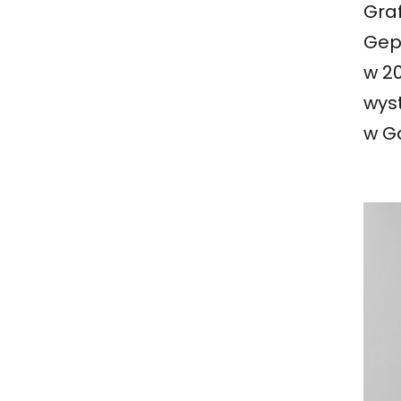
Graf
Gepp
w 20
wys
w G