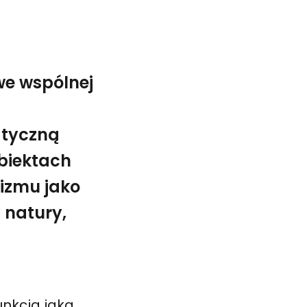
we wspólnej
tują prace będące tematyczną kontynuacją ich twórczośc
atyczną
obiektach
lizmu jako
 natury,
unkcja jaką