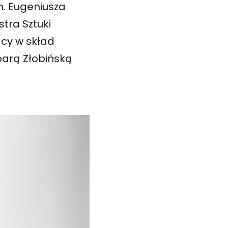
m. Eugeniusza
tra Sztuki
cy w skład
barą Żłobińską