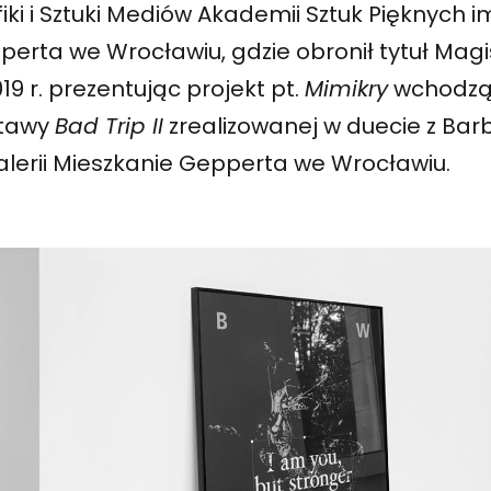
iki i Sztuki Mediów Akademii Sztuk Pięknych i
erta we Wrocławiu, gdzie obronił tytuł Magis
19 r. prezentując projekt pt.
Mimikry
wchodzą
tawy
Bad Trip II
zrealizowanej w duecie z Bar
alerii Mieszkanie Gepperta we Wrocławiu.