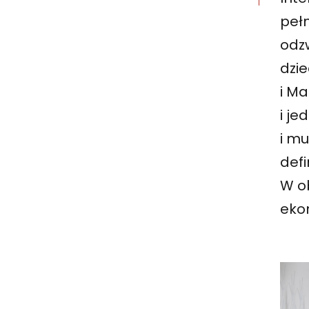
pełn
odzw
dzie
i Ma
i je
i mu
defi
W o
eko