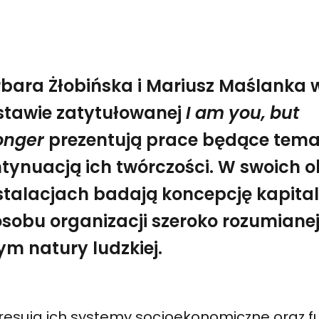
bara Żłobińska i Mariusz Maślanka 
ej wystawie zatytułowanej I am you, but stronger prezen
tawie zatytułowanej
I am you, but
I am you but stronger
onger
prezentują prace będące tem
tynuacją ich twórczości. W swoich 
nstalacjach badają koncepcję kapita
sobu organizacji szeroko rozumianej
ym natury ludzkiej.
eresują ich systemy socjoekonomiczne oraz f