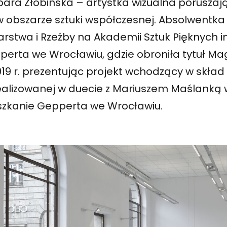
bara Żłobińska – artystka wizualna poruszaj
w obszarze sztuki współczesnej. Absolwentka
rstwa i Rzeźby na Akademii Sztuk Pięknych i
erta we Wrocławiu, gdzie obroniła tytuł Mag
019 r. prezentując projekt wchodzący w skła
ealizowanej w duecie z Mariuszem Maślanką w
szkanie Gepperta we Wrocławiu.