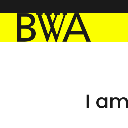
BWA Wrocław
Galerie Sztuki Współczesnej
I am