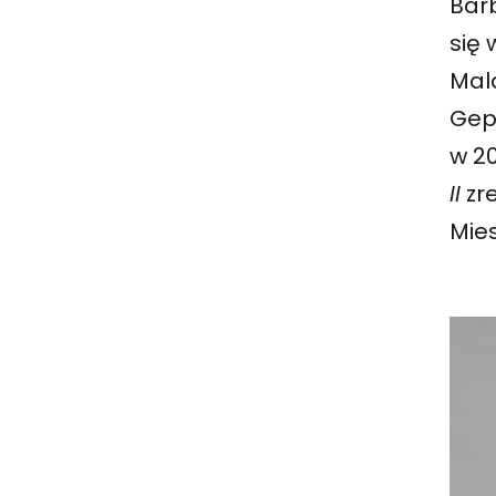
Bar
się 
Mala
Gepp
w 2
II
zr
Mie