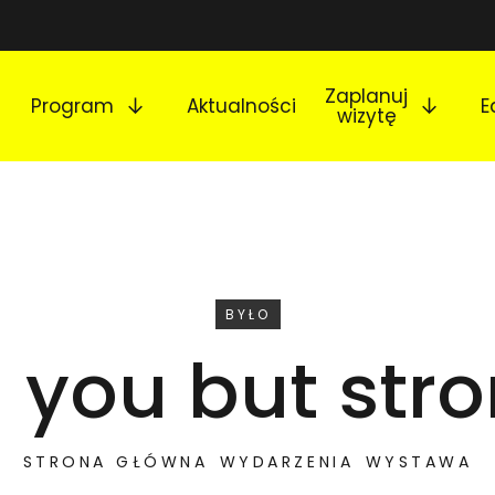
Rozwiń podmenu
Rozw
Zaplanuj
Program
Aktualności
E
wizytę
WYDARZENIE
BYŁO
 you but str
STRONA GŁÓWNA
WYDARZENIA
WYSTAWA