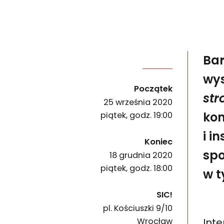
Bar
Barbara Żłobińska i Mariusz Maślanka we wspóln
wys
wydarzenia
Początek
str
25 września 2020
kon
piątek, godz. 19:00
i i
wydarzenia
Koniec
spo
18 grudnia 2020
piątek, godz. 18:00
w t
SIC!
pl. Kościuszki 9/10
50-028
Int
Wrocław