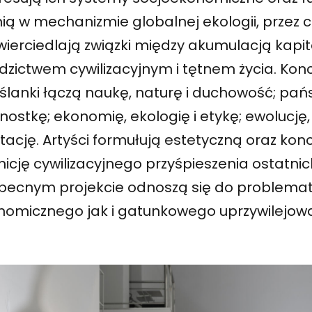
ią w mechanizmie globalnej ekologii, przez c
ierciedlają związki między akumulacją kapit
dzictwem cywilizacyjnym i tętnem życia. Konc
ślanki łączą naukę, naturę i duchowość; pań
dnostkę; ekonomię, ekologię i etykę; ewolucj
tację. Artyści formułują estetyczną oraz ko
nicję cywilizacyjnego przyśpieszenia ostatnich
becnym projekcie odnoszą się do problemat
nomicznego jak i gatunkowego uprzywilejowa