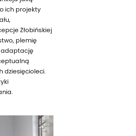
o ich projekty
ału,
epcje Żłobińskiej
stwo, plemię
ę, adaptację
nceptualną
 dziesięcioleci.
yki
nia.