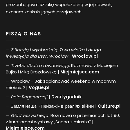
prezentującym sztukę współczesną w jej nowych,
czasem zaskakujących przejawach.
PISZĄ O NAS
Z finezją i wyobraźnią. Trwa wielka i długa
inwestycja dla BWA Wrocław
|
Wrocław.pl
Trzeba dbać o równowagę.
Rozmowa z Maciejem
Bujko i Miką Drozdowską |
Miejmiejsce.com
Wrocław – Jak zaplanować weekend w modnym
mieście? |
Vogue.pl
Pol
a
Regeneracji
|
Dwutygodnik
Земля наша. «Пейзажі» в реаліях війни |
Culture.pl
Głód wszystkiego
. Rozmowa o przemianach lat 90.
z kuratorami wystawy „Scena z miasta” |
Miejmiejsce.com