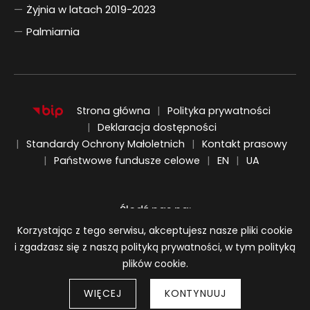
Żyjnia w latach 2019-2023
Palmiarnia
Strona główna
Polityka prywatności
Deklaracja dostępności
Standardy Ochrony Małoletnich
Kontakt prasowy
ENGLISH
UKRAIŃSKI
Państwowe fundusze celowe
EN
UA
Śledź nas na:
Informacja o plikach cookie
Korzystając z tego serwisu, akceptujesz nasze pliki cookie
i zgadzasz się z naszą polityką prywatności, w tym polityką
plików cookie.
WIĘCEJ
KONTYNUUJ
Strony 
© 2026
BWA Wrocław Galerie Sztuki Współczesnej