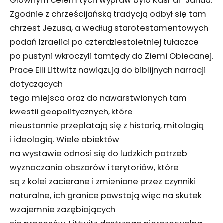
Głównym celem tych wypraw było Kasr al-Jahud.
Zgodnie z chrześcijańską tradycją odbył się tam
chrzest Jezusa, a według starotestamentowych
podań Izraelici po czterdziestoletniej tułaczce
po pustyni wkroczyli tamtędy do Ziemi Obiecanej.
Prace Elli Littwitz nawiązują do biblijnych narracji
dotyczących
tego miejsca oraz do nawarstwionych tam
kwestii geopolitycznych, które
nieustannie przeplatają się z historią, mitologią
i ideologią. Wiele obiektów
na wystawie odnosi się do ludzkich potrzeb
wyznaczania obszarów i terytoriów, które
są z kolei zacierane i zmieniane przez czynniki
naturalne, ich granice powstają więc na skutek
wzajemnie zazębiających