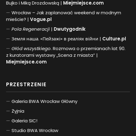
Bujko i Miką Drozdowską |
Miejmiejsce.com
Wrocław – Jak zaplanować weekend w modnym
mieście? |
Vogue.pl
Pol
a
Regeneracji
|
Dwutygodnik
Земля наша. «Пейзажі» в реаліях війни |
Culture.pl
Głód wszystkiego
. Rozmowa o przemianach lat 90.
z kuratorami wystawy „Scena z miasta” |
Miejmiejsce.com
PRZESTRZENIE
Galeria BWA Wrocław Główny
Żyjnia
Galeria SIC!
Studio BWA Wrocław