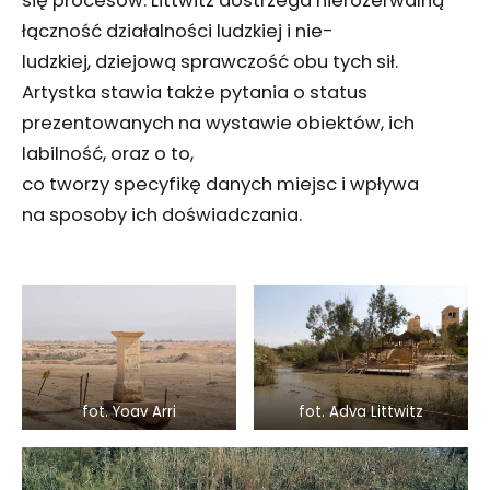
się procesów. Littwitz dostrzega nierozerwalną
łączność działalności ludzkiej i nie-
ludzkiej, dziejową sprawczość obu tych sił.
Artystka stawia także pytania o status
prezentowanych na wystawie obiektów, ich
labilność, oraz o to,
co tworzy specyfikę danych miejsc i wpływa
na sposoby ich doświadczania.
fot. Yoav Arri
fot. Adva Littwitz