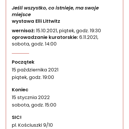
Jeśli wszystko, co istnieje, ma swoje
miejsce
wystawa Elli
Littwitz
wernisaż:
15.10.2021, piątek, godz. 19:30
oprowadzanie kuratorskie:
6.11.2021,
sobota, godz. 14:00
Zapraszamy na wystawę izraelskiej artystki Elli L
Jeśli wszystko, co istnieje
wydarzenia
Początek
15 października 2021
piątek, godz. 19:00
wydarzenia
Koniec
15 stycznia 2022
sobota, godz. 15:00
SIC!
pl. Kościuszki 9/10