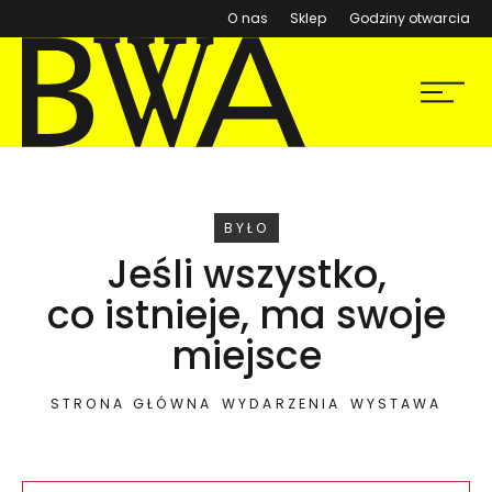
(otwiera się w nowym ok
O nas
Sklep
Godziny otwarcia
BWA Wrocław
Menu
Galerie Sztuki Współczesnej
WYDARZENIE
BYŁO
Jeśli wszystko,
co istnieje, ma swoje
miejsce
STRONA GŁÓWNA
WYDARZENIA
WYSTAWA