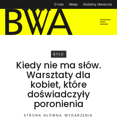
(otwiera się w nowym ok
O nas
Sklep
Godziny otwarcia
BWA Wrocław
Menu
Galerie Sztuki Współczesnej
WYDARZENIE
BYŁO
Kiedy nie ma słów.
Warsztaty dla
kobiet, które
doświadczyły
poronienia
STRONA GŁÓWNA
WYDARZENIA