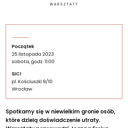
WARSZTATY
Spotkamy się w niewielkim gronie osób, które dzi
Kiedy nie ma słów. Warszta
wydarzenia
Początek
25 listopada 2023
sobota, godz. 11:00
SIC!
pl. Kościuszki 9/10
50-028
Wrocław
Spotkamy się w niewielkim gronie osób,
które dzielą doświadczenie utraty.