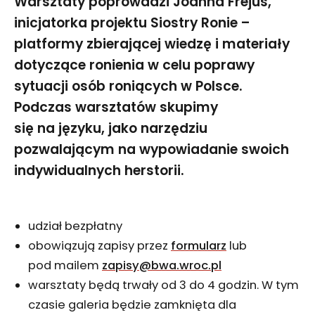
Warsztaty poprowadzi Joanna Frejus,
inicjatorka projektu Siostry Ronie –
platformy zbierającej wiedzę i materiały
dotyczące ronienia w celu poprawy
sytuacji osób roniących w Polsce.
Podczas warsztatów skupimy
się na języku, jako narzędziu
pozwalającym na wypowiadanie swoich
indywidualnych herstorii.
udział bezpłatny
obowiązują zapisy przez
formularz
lub
pod mailem
zapisy@bwa.wroc.pl
warsztaty będą trwały od 3 do 4 godzin. W tym
czasie galeria będzie zamknięta dla