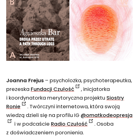
Joanna Frejus
– psycholożka, psychoterapeutka,
prezeska
Fundacji Czułość
, inicjatorka
i koordynatorka merytoryczna projektu
Siostry
Ronie
. Twórczyni internetowa, która swoją
wiedzą dzieli się na profilu IG
@omatkodeopresja
i w podcaście
Radio Czułość
. Osoba
z doświadczeniem poronienia.