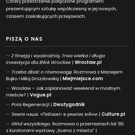
Cztery przestrzenie połączone programem
prezentującym sztukę współczesną w jej nowych,
czasem zaskakujących przejawach.
PISZĄ O NAS
Z finezją i wyobraźnią. Trwa wielka i długa
inwestycja dla BWA Wrocław
|
Wrocław.pl
Trzeba dbać o równowagę.
Rozmowa z Maciejem
Bujko i Miką Drozdowską |
Miejmiejsce.com
Wrocław – Jak zaplanować weekend w modnym
mieście? |
Vogue.pl
Pol
a
Regeneracji
|
Dwutygodnik
Земля наша. «Пейзажі» в реаліях війни |
Culture.pl
Głód wszystkiego
. Rozmowa o przemianach lat 90.
z kuratorami wystawy „Scena z miasta” |