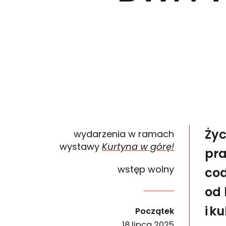
Życ
wydarzenia w ramach
wystawy
Kurtyna w górę!
pra
wstęp wolny
cod
od 
Życie nocne to temat tak uniwersalny, jak ludz
wydarzenia
i k
Początek
18 lipca 2025