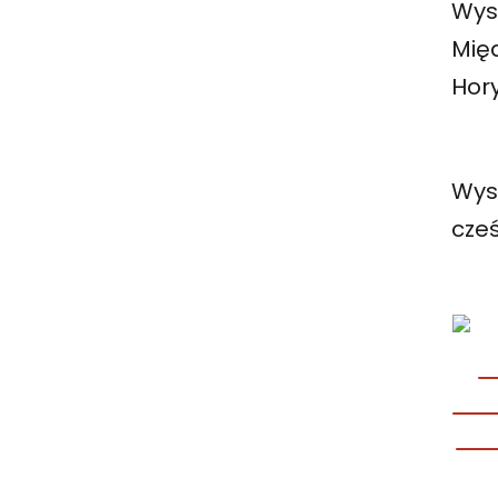
Wy
Mię
Hory
Wy
cze