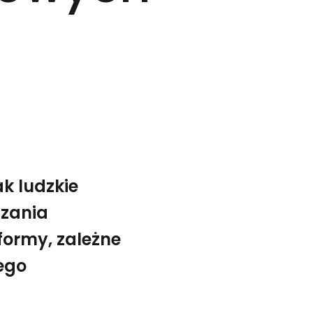
ak ludzkie
czania
 formy, zależne
ego
enności. Przybiera ono niezliczone formy, zależne od k
ryzontach