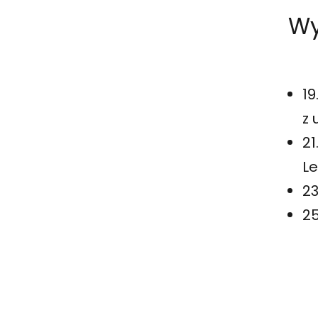
Wy
19
z 
21
L
23
25