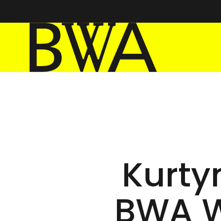
BWA Wrocław
Galerie Sztuki Współczesnej
Kurty
BWA W