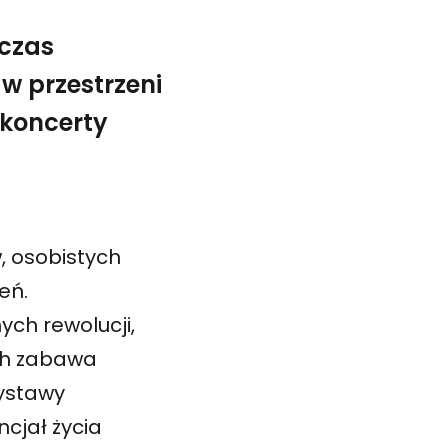
dczas
w przestrzeni
 koncerty
, osobistych
eń.
ch rewolucji,
ych zabawa
wystawy
ncjał życia