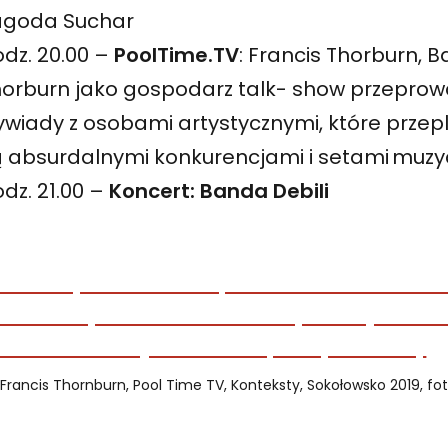
agoda Suchar
dz. 20.00 –
PoolTime.TV
: Francis Thorburn, B
orburn jako gospodarz talk- show przeprow
wiady z osobami artystycznymi, które przep
ą absurdalnymi konkurencjami i setami muz
dz. 21.00 –
Koncert:
Banda Debili
Francis Thornburn, Pool Time TV, Konteksty, Sokołowsko 2019, fot