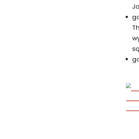
J
go
Th
wy
s
go