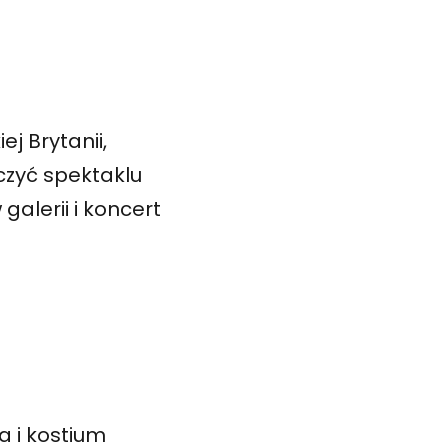
j Brytanii,
czyć spektaklu
alerii i koncert
a i kostium