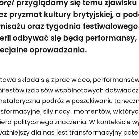
órę!
przyglądamy się temu zjawisku
ez pryzmat kultury brytyjskiej, a po
nisażu oraz tygodnia festiwalowego 
erii odbywać się będą performansy,
pecjalne oprowadzania.
tawa składa się z prac wideo, performansów
ifestów i zapisów wspólnotowych doświadcz
metaforyczna podróż w poszukiwaniu taneczny
nsformacyjnej siły nocy i momentów, w któr
iera politycznego znaczenia. W kontekście 
ażniejszy dla nas jest transformacyjny pote