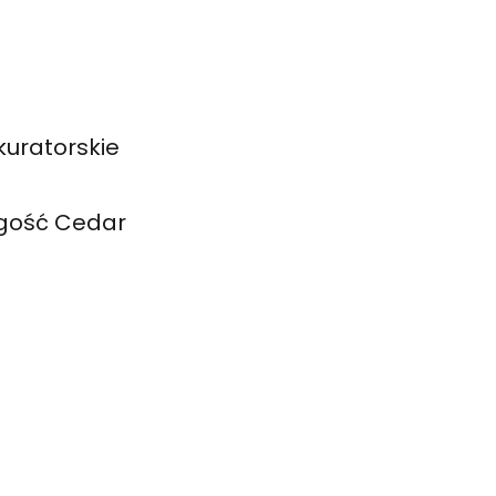
:
kuratorskie
 (gość Cedar