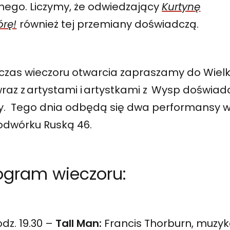
nego. Liczymy, że odwiedzający
Kurtynę
órę!
również tej przemiany doświadczą.
zas wieczoru otwarcia zapraszamy do Wielkie
raz z artystami i artystkami z Wysp doświad
y. Tego dnia odbędą się dwa performansy w g
odwórku Ruską 46.
ogram wieczoru:
dz. 19.30 –
Tall
Man:
Francis Thorburn, muzyk