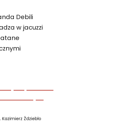
anda Debili
adza w jacuzzi
latane
ycznymi
. Kazimierz Ździebło