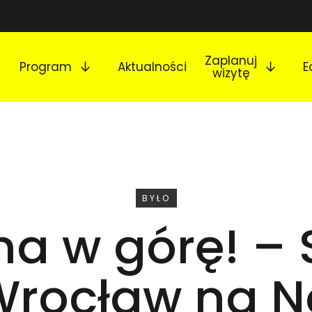
Rozwiń podmenu
Rozw
Zaplanuj
Program
Aktualności
E
wizytę
WYDARZENIE
BYŁO
na w górę! – 
rocław na 