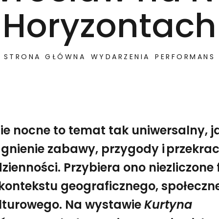
Horyzontach
STRONA GŁÓWNA
WYDARZENIA
PERFORMANS
ie nocne to temat tak uniwersalny, j
gnienie zabawy, przygody i przekra
zienności. Przybiera ono niezliczone
kontekstu geograficznego, społeczn
kie pragnienie zabawy, przygody i przekraczania codzi
Kurtyna w górę! – Studio BWA Wrocław na Nowych Ho
ulturowego. Na wystawie
Kurtyna