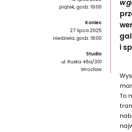
w g
piątek, godz. 19:00
prz
wydarzenia
Koniec
wer
27 lipca 2025
gal
niedziela, godz. 18:00
i s
Studio
ul. Ruska 46a/301
50-079
Wrocław
Wys
man
To 
tra
nab
najw