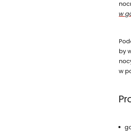
noc
w g
Podc
by w
noc
w p
Pr
go