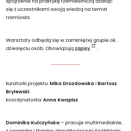
spojrzenie na praktykę rzemieślniczą dzieląc
się z uczestnikami swoją wiedzą na temat
rzemiosła.
Warsztaty odbędą się w zamkniętej grupie ok.
dziesięciu osób. Obowiązują
zapisy
.
kuratorki projektu:
Mika Drozdowska
i
Bartosz
Brylewski
koordynatorka:
Anna Kwapisz
Dominika Kulczyńska
– pracuje multimedialnie,
z ceramiką i tkaniną. Współtwórczyni Spółdzielni