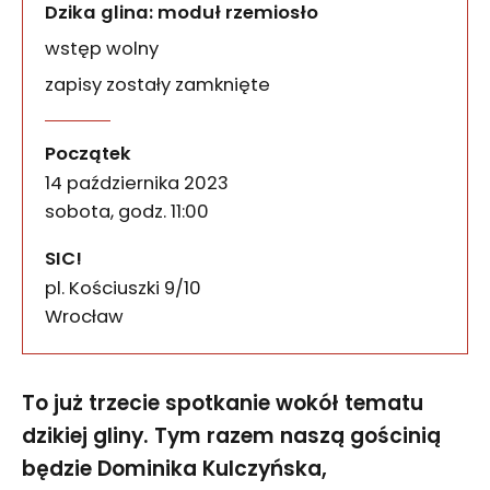
Dzika glina: moduł rzemiosło
wstęp wolny
zapisy zostały zamknięte
To już trzecie spotkanie wokół tematu dzikiej gl
Dzika glina. Moduł rzemio
wydarzenia
Początek
14 października 2023
sobota, godz. 11:00
SIC!
pl. Kościuszki 9/10
50-028
Wrocław
To już trzecie spotkanie wokół tematu
dzikiej gliny. Tym razem naszą gościnią
będzie Dominika Kulczyńska,