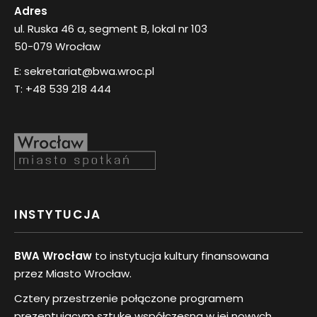
Adres
ul. Ruska 46 a, segment B, lokal nr 103
50-079 Wrocław
E:
sekretariat@bwa.wroc.pl
T:
+48 539 218 444
INSTYTUCJA
BWA Wrocław
to instytucja kultury finansowana
przez Miasto Wrocław.
Cztery przestrzenie połączone programem
prezentującym sztukę współczesną w jej nowych,