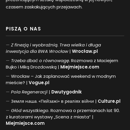
czasem zaskakujących przejawach.
PISZĄ O NAS
Z finezją i wyobraźnią. Trwa wielka i długa
inwestycja dla BWA Wrocław
|
Wrocław.pl
Trzeba dbać o równowagę.
Rozmowa z Maciejem
Bujko i Miką Drozdowską |
Miejmiejsce.com
Wrocław – Jak zaplanować weekend w modnym
mieście? |
Vogue.pl
Pol
a
Regeneracji
|
Dwutygodnik
Земля наша. «Пейзажі» в реаліях війни |
Culture.pl
Głód wszystkiego
. Rozmowa o przemianach lat 90.
z kuratorami wystawy „Scena z miasta” |
Miejmiejsce.com