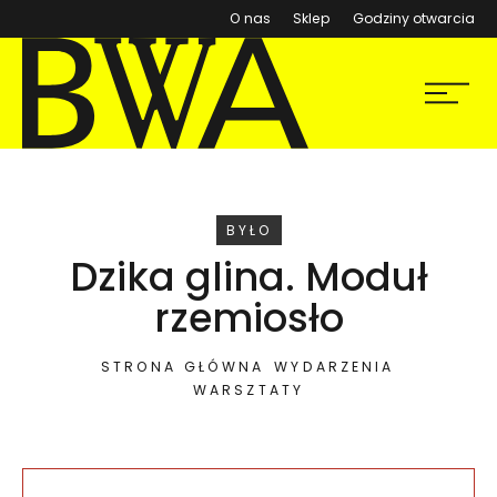
(otwiera się w nowym ok
O nas
Sklep
Godziny otwarcia
BWA Wrocław
Menu
Galerie Sztuki Współczesnej
WYDARZENIE
BYŁO
Dzika glina. Moduł
rzemiosło
STRONA GŁÓWNA
WYDARZENIA
WARSZTATY