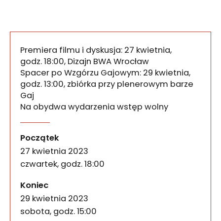
Premiera filmu i dyskusja: 27 kwietnia,
godz. 18:00, Dizajn BWA Wrocław
Spacer po Wzgórzu Gajowym: 29 kwietnia,
godz. 13:00, zbiórka przy plenerowym barze
Gaj
Na obydwa wydarzenia wstęp wolny
„Nawiedzają mnie mysli o tym, co zostało” to fil
Nawiedzają mnie myśli o ty
wydarzenia
Początek
27 kwietnia 2023
czwartek, godz. 18:00
wydarzenia
Koniec
29 kwietnia 2023
sobota, godz. 15:00