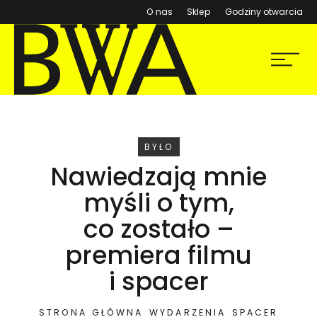
(otwiera się w nowym ok
O nas
Sklep
Godziny otwarcia
BWA Wrocław
Menu
Galerie Sztuki Współczesnej
WYDARZENIE
BYŁO
Nawiedzają mnie
myśli o tym,
co zostało –
premiera filmu
i spacer
STRONA GŁÓWNA
WYDARZENIA
SPACER