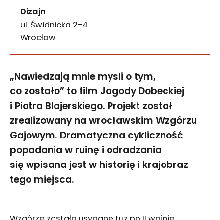
Dizajn
ul. Świdnicka 2-4
50-067
Wrocław
„Nawiedzają mnie mysli o tym,
co zostało” to film Jagody Dobeckiej
i Piotra Blajerskiego. Projekt został
zrealizowany na wrocławskim Wzgórzu
Gajowym. Dramatyczna cykliczność
popadania w ruinę i odradzania
się wpisana jest w historię i krajobraz
tego miejsca.
Wzgórze zostało usypane tuż po II wojnie