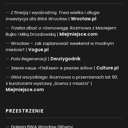
Z finezją i wyobraźnią. Trwa wielka i długa
inwestycja dla BWA Wrocław
|
Wrocław.pl
Trzeba dbać o równowagę.
Rozmowa z Maciejem
Bujko i Miką Drozdowską |
Miejmiejsce.com
Wrocław – Jak zaplanować weekend w modnym
mieście? |
Vogue.pl
Pol
a
Regeneracji
|
Dwutygodnik
Земля наша. «Пейзажі» в реаліях війни |
Culture.pl
Głód wszystkiego
. Rozmowa o przemianach lat 90.
z kuratorami wystawy „Scena z miasta” |
Miejmiejsce.com
PRZESTRZENIE
Galeria BWA Wrocław Główny