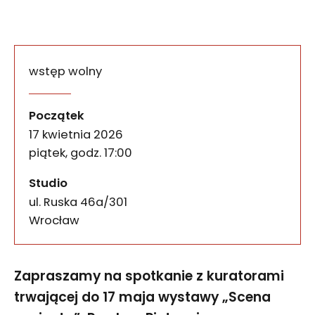
wstęp wolny
Spacerem przez lata 90. 
wydarzenia
Zapraszamy na spotkanie z kuratorami trwającej 
Początek
17 kwietnia 2026
piątek, godz. 17:00
Studio
ul. Ruska 46a/301
50-079
Wrocław
Zapraszamy na spotkanie z kuratorami
trwającej do 17 maja wystawy „Scena