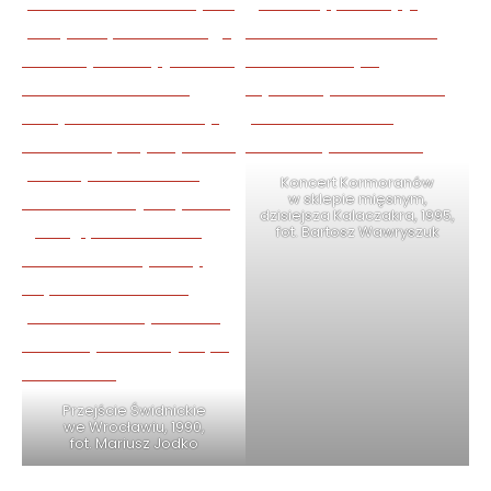
Koncert Kormoranów
w sklepie mięsnym,
dzisiejsza Kalaczakra, 1995,
fot. Bartosz Wawryszuk
Przejście Świdnickie
we Wrocławiu, 1990,
fot. Mariusz Jodko