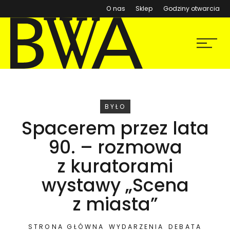
(otwiera się w nowym ok
O nas
Sklep
Godziny otwarcia
BWA Wrocław
Menu
Galerie Sztuki Współczesnej
WYDARZENIE
BYŁO
Spacerem przez lata
90. – rozmowa
z kuratorami
wystawy „Scena
z miasta”
STRONA GŁÓWNA
WYDARZENIA
DEBATA