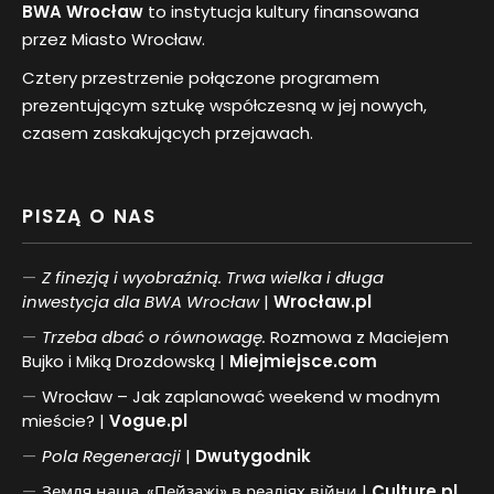
BWA Wrocław
to instytucja kultury finansowana
przez Miasto Wrocław.
Cztery przestrzenie połączone programem
prezentującym sztukę współczesną w jej nowych,
czasem zaskakujących przejawach.
PISZĄ O NAS
Z finezją i wyobraźnią. Trwa wielka i długa
inwestycja dla BWA Wrocław
|
Wrocław.pl
Trzeba dbać o równowagę.
Rozmowa z Maciejem
Bujko i Miką Drozdowską |
Miejmiejsce.com
Wrocław – Jak zaplanować weekend w modnym
mieście? |
Vogue.pl
Pol
a
Regeneracji
|
Dwutygodnik
Земля наша. «Пейзажі» в реаліях війни |
Culture.pl