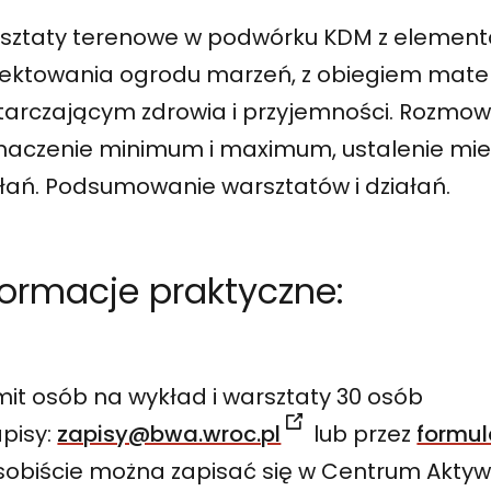
sztaty terenowe w podwórku KDM z elemen
ektowania ogrodu marzeń, z obiegiem materii
tarczającym zdrowia i przyjemności. Rozmowy
naczenie minimum i maximum, ustalenie miejs
ałań. Podsumowanie warsztatów i działań.
formacje praktyczne:
mit osób na wykład i warsztaty 30 osób
pisy:
zapisy@bwa.wroc.pl
lub przez
formul
obiście można zapisać się w Centrum Aktyw