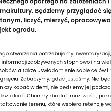
łecznego opartego na założeniach 
makultury. Będziemy przyglądać s
tanym, liczyć, mierzyć, opracowywa
ztaty z permakultury. Podwórko KDM posłuży nam jako 
Ogrodnictwo na trudne czasy. Kompostowanie i perma
jekt ogrodu.
jego stworzenia potrzebujemy inwentaryzacj
z informacji zdobywanych stopniowo i na wie
sobów, a także uświadomienie sobie celów i
ągnięcia. Zobaczymy, gdzie jesteśmy. Nie bę
in czy kopać w ziemi, nie będziemy jej podcz
ekształcać. Chcemy zbadać możliwości, poz
tałtowanie terenu, które wspiera retencję w