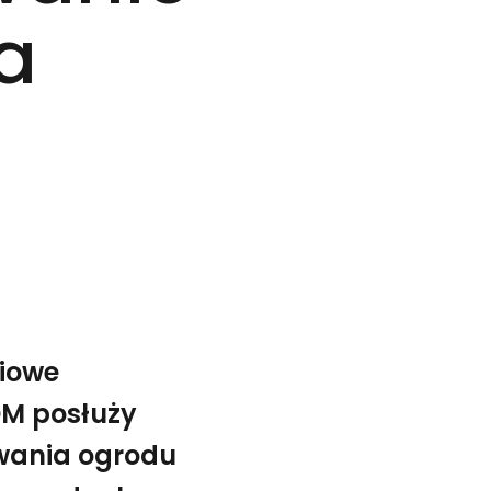
a
iowe
DM posłuży
owania ogrodu