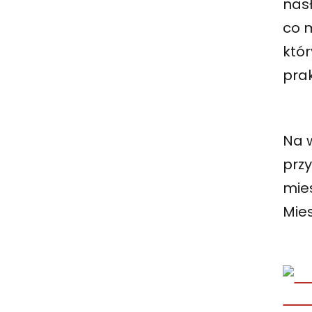
nasł
co m
któr
pra
Na 
prz
mie
Mie