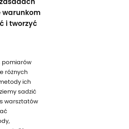
i zasadach
ię warunkom
ć i tworzyć
przestrzeń ćwiczeń z projektowania ogrodu społecznego
kultura na początek
i, pomiarów
le różnych
 metody ich
dziemy sadzić
as warsztatów
nać
ody,