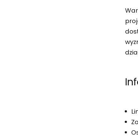
War
proj
dos
wyz
dzi
In
Li
Za
Os