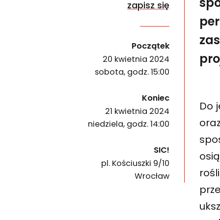
spo
zapisz się
per
zas
Ogrodnictwo na trudne czasy to dwudniowe wars
wydarzenia
Początek
pro
20 kwietnia 2024
sobota, godz. 15:00
wydarzenia
Koniec
Do 
21 kwietnia 2024
ora
niedziela, godz. 14:00
spo
SIC!
osi
pl. Kościuszki 9/10
50-028
rośl
Wrocław
prz
uksz