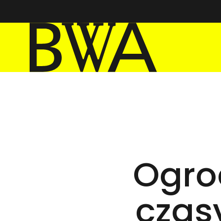
BWA Wrocław
Galerie Sztuki Współczesnej
Ogro
czas