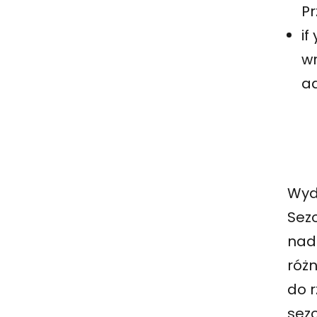
Pr
if
wr
a
Wyd
Sez
nad
róż
do 
sez