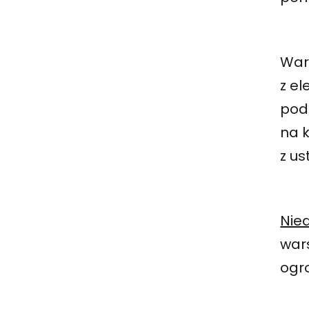
War
z e
pod 
na 
z u
Nied
war
ogr