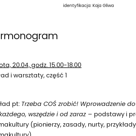
identyfikacja: Kaja Gliwa
armonogram
ta, 20.04, godz. 15.00-18.00
ad i warsztaty, część 1
ład pt:
Trzeba COŚ zrobić! Wprowadzenie do
każdego, wszędzie i od zaraz
– podstawy i p
akultury (pionierzy, zasady, nurty, przykład
makultury)