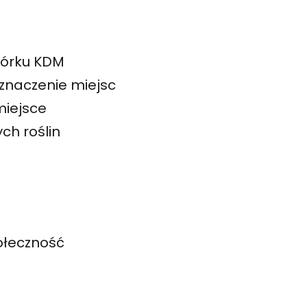
wórku KDM
yznaczenie miejsc
miejsce
ch roślin
ołeczność