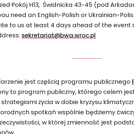
zed·Pokój H13, Świdnicka 43-45 (pod Arkad
 you need an English-Polish or Ukrainian-Polis
ite to us at least 4 days ahead of the event 
ddress:
sekretariat@bwa.wroc.pl
arzenie jest częścią programu publicznego
ony to program publiczny, którego celem jes
 strategiami życia w dobie kryzysu klimatyc
norodnych spotkań wspólnie będziemy ćwicz
rzeczywistości, w której zmienność jest pod
onów.