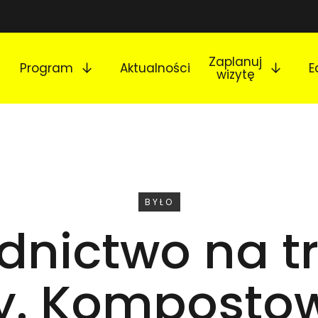
Rozwiń podmenu
Rozw
Zaplanuj
Program
Aktualności
E
wizytę
WYDARZENIE
BYŁO
dnictwo na t
y. Komposto