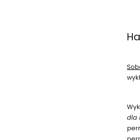
H
Sobo
wykł
Wyk
dla 
perm
per