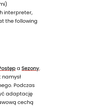
ami)
h interpreter,
at the following
Postęp
a
Sezony
.
t namysł
znego. Podczas
yć adaptację
stawową cechą