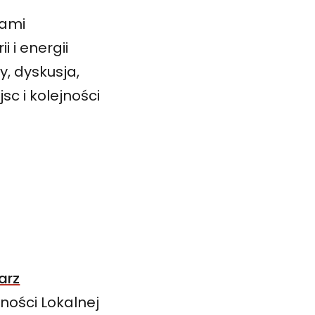
tami
 i energii
, dyskusja,
c i kolejności
arz
ności Lokalnej