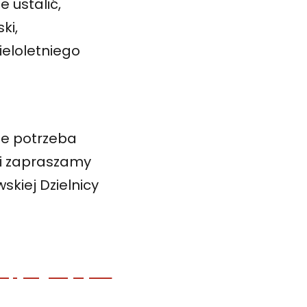
 ustalić,
ki,
ieloletniego
ie potrzeba
ci zapraszamy
kiej Dzielnicy