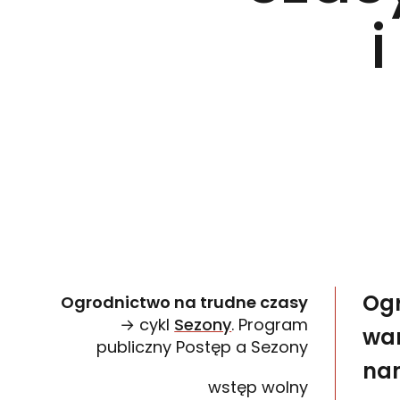
Ogr
Ogrodnictwo na trudne czasy
→ cykl
Sezony
. Program
war
publiczny Postęp a Sezony
nam
wstęp wolny