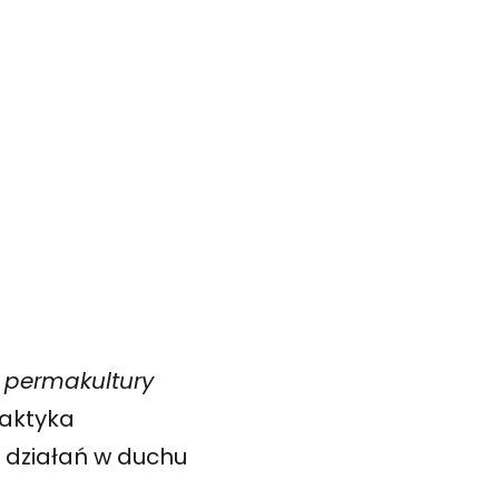
 permakultury
raktyka
y działań w duchu