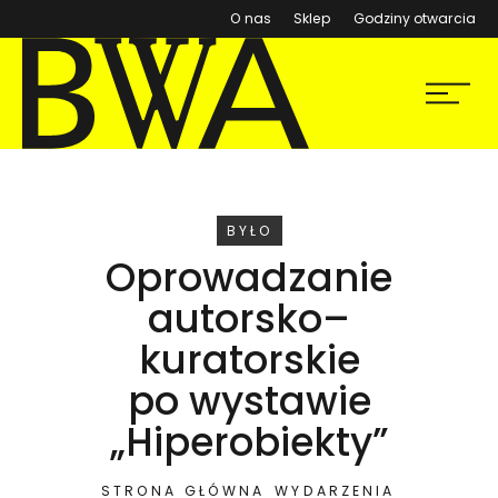
(otwiera się w nowym ok
O nas
Sklep
Godziny otwarcia
BWA Wrocław
Menu
Galerie Sztuki Współczesnej
WYDARZENIE
BYŁO
Oprowadzanie
autorsko–
kuratorskie
po wystawie
„Hiperobiekty”
STRONA GŁÓWNA
WYDARZENIA