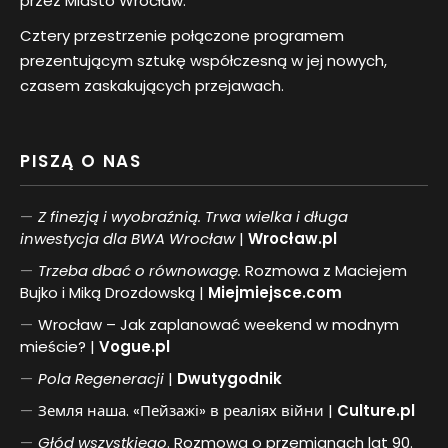
przez Miasto Wrocław.
Cztery przestrzenie połączone programem
prezentującym sztukę współczesną w jej nowych,
czasem zaskakujących przejawach.
PISZĄ O NAS
Z finezją i wyobraźnią. Trwa wielka i długa
inwestycja dla BWA Wrocław
|
Wrocław.pl
Trzeba dbać o równowagę.
Rozmowa z Maciejem
Bujko i Miką Drozdowską |
Miejmiejsce.com
Wrocław – Jak zaplanować weekend w modnym
mieście? |
Vogue.pl
Pol
a
Regeneracji
|
Dwutygodnik
Земля наша. «Пейзажі» в реаліях війни |
Culture.pl
Głód wszystkiego
. Rozmowa o przemianach lat 90.