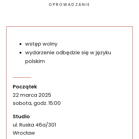
OPROWADZANIE
wstęp wolny
wydarzenie odbędzie się w języku
polskim
Oprowadzanie autorsko–ku
wydarzenia
Z artystką Anną Bujak i kuratorką wystawy Hiperob
Początek
22 marca 2025
sobota, godz. 15:00
Studio
ul. Ruska 46a/301
50-079
Wrocław