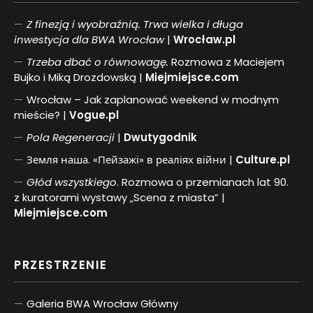
Z finezją i wyobraźnią. Trwa wielka i długa
inwestycja dla BWA Wrocław
|
Wrocław.pl
Trzeba dbać o równowagę.
Rozmowa z Maciejem
Bujko i Miką Drozdowską |
Miejmiejsce.com
Wrocław – Jak zaplanować weekend w modnym
mieście? |
Vogue.pl
Pol
a
Regeneracji
|
Dwutygodnik
Земля наша. «Пейзажі» в реаліях війни |
Culture.pl
Głód wszystkiego
. Rozmowa o przemianach lat 90.
z kuratorami wystawy „Scena z miasta” |
Miejmiejsce.com
PRZESTRZENIE
Galeria BWA Wrocław Główny