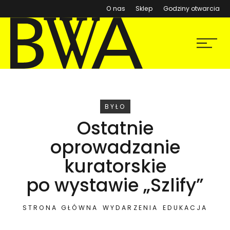
(otwiera się w nowym ok
O nas
Sklep
Godziny otwarcia
BWA Wrocław
Menu
Galerie Sztuki Współczesnej
WYDARZENIE
BYŁO
Ostatnie
oprowadzanie
kuratorskie
po wystawie „Szlify”
STRONA GŁÓWNA
WYDARZENIA
EDUKACJA