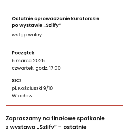
Ostatnie oprowadzanie kuratorskie
po wystawie „Szlify”
wstęp wolny
Ostatnie oprowadzanie kur
wydarzenia
Zapraszamy na finałowe spotkanie z wystawą „Szl
Początek
5 marca 2026
czwartek, godz. 17:00
SIC!
pl. Kościuszki 9/10
50-028
Wrocław
Zapraszamy na finałowe spotkanie
z wystawą „Szlify” – ostatnie