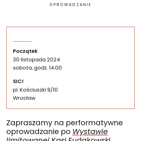
OPROWADZANIE
Performatywne oprowadza
wydarzenia
Zapraszamy na performatywne oprowadzanie po Wys
Początek
30 listopada 2024
sobota, godz. 14:00
SIC!
pl. Kościuszki 9/10
50-028
Wrocław
Zapraszamy na performatywne
oprowadzanie po
Wystawie
limitowanej
Kasi Fudakowski.