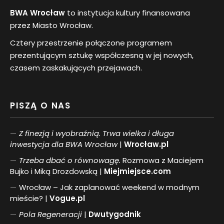
BWA Wrocław
to instytucja kultury finansowana
przez Miasto Wrocław.
Cztery przestrzenie połączone programem
prezentującym sztukę współczesną w jej nowych,
czasem zaskakujących przejawach.
PISZĄ O NAS
Z finezją i wyobraźnią. Trwa wielka i długa
inwestycja dla BWA Wrocław
|
Wrocław.pl
Trzeba dbać o równowagę.
Rozmowa z Maciejem
Bujko i Miką Drozdowską |
Miejmiejsce.com
Wrocław – Jak zaplanować weekend w modnym
mieście? |
Vogue.pl
Pol
a
Regeneracji
|
Dwutygodnik