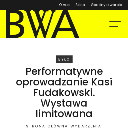
(otwiera się w nowym ok
O nas
Sklep
Godziny otwarcia
BWA Wrocław
Menu
Galerie Sztuki Współczesnej
WYDARZENIE
BYŁO
Performatywne
oprowadzanie Kasi
Fudakowski.
Wystawa
limitowana
STRONA GŁÓWNA
WYDARZENIA