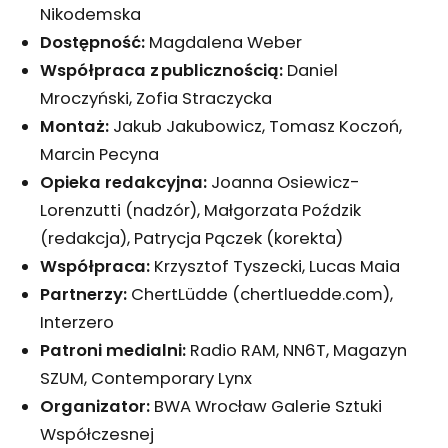
Nikodemska
Dostępność:
Magdalena Weber
Współpraca z publicznością:
Daniel
Mroczyński, Zofia Straczycka
Montaż:
Jakub Jakubowicz, Tomasz Koczoń,
Marcin Pecyna
Opieka redakcyjna:
Joanna Osiewicz-
Lorenzutti (nadzór), Małgorzata Poździk
(redakcja), Patrycja Pączek (korekta)
Współpraca:
Krzysztof Tyszecki, Lucas Maia
Partnerzy:
ChertLüdde (chertluedde.com),
Interzero
Patroni medialni:
Radio RAM, NN6T, Magazyn
SZUM, Contemporary Lynx
Organizator:
BWA Wrocław Galerie Sztuki
Współczesnej