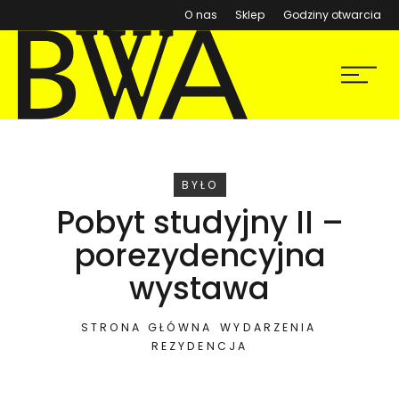
(otwiera się w nowym ok
O nas
Sklep
Godziny otwarcia
BWA Wrocław
Menu
Galerie Sztuki Współczesnej
WYDARZENIE
BYŁO
Pobyt studyjny II –
porezydencyjna
wystawa
STRONA GŁÓWNA
WYDARZENIA
REZYDENCJA