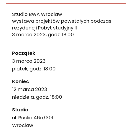
Studio BWA Wrocław
wystawa projektów powstałych podczas
rezydencji Pobyt studyjny II
3 marca 2023, godz. 18.00
Na początku lutego w ramach Pobytu studyjnego w
Pobyt studyjny II – porez
wydarzenia
Początek
3 marca 2023
piątek, godz. 18:00
wydarzenia
Koniec
12 marca 2023
niedziela, godz. 18:00
Studio
ul. Ruska 46a/301
50-079
Wrocław