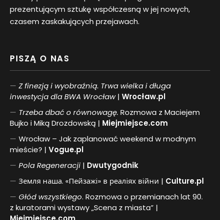
prezentującym sztukę współczesną w jej nowych,
czasem zaskakujących przejawach.
PISZĄ O NAS
Z finezją i wyobraźnią. Trwa wielka i długa
inwestycja dla BWA Wrocław
|
Wrocław.pl
Trzeba dbać o równowagę.
Rozmowa z Maciejem
Bujko i Miką Drozdowską |
Miejmiejsce.com
Wrocław – Jak zaplanować weekend w modnym
mieście? |
Vogue.pl
Pol
a
Regeneracji
|
Dwutygodnik
Земля наша. «Пейзажі» в реаліях війни |
Culture.pl
Głód wszystkiego
. Rozmowa o przemianach lat 90.
z kuratorami wystawy „Scena z miasta” |
Miejmiejsce.com