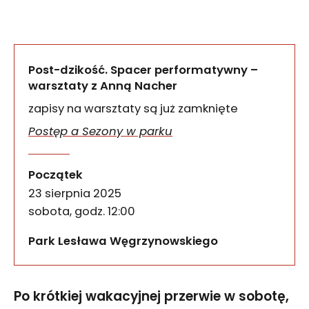
Post-dzikość. Spacer performatywny –
warsztaty z Anną Nacher
zapisy na warsztaty są już zamknięte
Postęp a Sezony w parku
Post-dzikość. Spacer per
wydarzenia
Po krótkiej wakacyjnej przerwie w sobotę, 23 s
Początek
23 sierpnia 2025
sobota, godz. 12:00
Park Lesława Węgrzynowskiego
Po krótkiej wakacyjnej przerwie w sobotę,