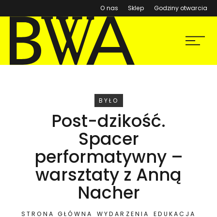
(otwiera się w nowym ok
O nas
Sklep
Godziny otwarcia
BWA Wrocław
Menu
Galerie Sztuki Współczesnej
WYDARZENIE
BYŁO
Post-dzikość.
Spacer
performatywny –
warsztaty z Anną
Nacher
STRONA GŁÓWNA
WYDARZENIA
EDUKACJA