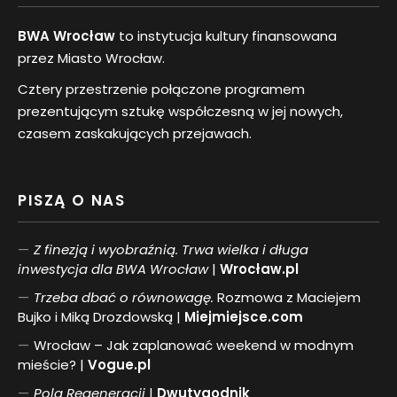
BWA Wrocław
to instytucja kultury finansowana
przez Miasto Wrocław.
Cztery przestrzenie połączone programem
prezentującym sztukę współczesną w jej nowych,
czasem zaskakujących przejawach.
PISZĄ O NAS
Z finezją i wyobraźnią. Trwa wielka i długa
inwestycja dla BWA Wrocław
|
Wrocław.pl
Trzeba dbać o równowagę.
Rozmowa z Maciejem
Bujko i Miką Drozdowską |
Miejmiejsce.com
Wrocław – Jak zaplanować weekend w modnym
mieście? |
Vogue.pl
Pol
a
Regeneracji
|
Dwutygodnik