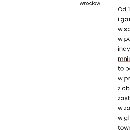
Wrocław
Od 1
i ga
w sp
w p
ind
mni
to o
w pr
z ob
zas
w za
w g
tow