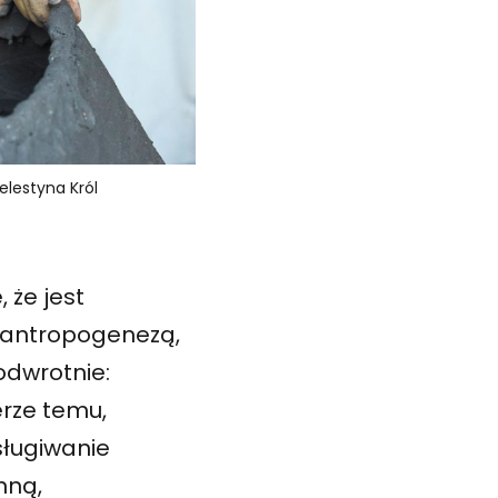
elestyna Król
 że jest
 antropogenezą,
odwrotnie:
erze temu,
sługiwanie
nną,