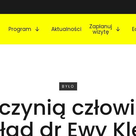
Rozwiń podmenu
Rozw
Zaplanuj
Program
Aktualności
E
wizytę
WYDARZENIE
BYŁO
czynią człow
ład dr Ewy Kl