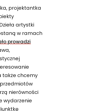
tka, projektantka
biekty
zieła artystki
zostaną w ramach
ało prowadzi
awa,
ystycznej
nteresowanie
 a także chcemy
h przedmiotów
orzą nierówności
e wydarzenie
diunktkę