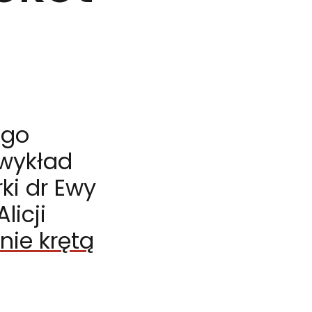
ego
 wykład
rki dr Ewy
orki dr Ewy Klekot, towarzyszący wystawie Alicji Patano
licji
nie krętą