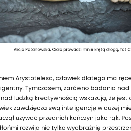
Alicja Patanowska, Ciało prowadzi mnie krętą drogą, fot C
iem Arystotelesa, człowiek dlatego ma ręce,
eligentny. Tymczasem, zarówno badania nad
i nad ludzką kreatywnością wskazują, że jest 
wiek zawdzięcza swą inteligencję w dużej mi
aczął używać przednich kończyn jako rąk. Po
dłońmi rozwija nie tylko wyobraźnię przestrze