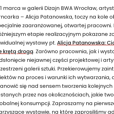
1 marca w galerii Dizajn BWA Wrocław, artys
rncarka – Alicja Patanowska, toczy na kole o
ecjalnie zaaranżowanej, otwartej pracowni. D
óźniejszym etapie realizacyjnym pokazane 
ywidualnej wystawy pt.
Alicja Patanowska: Ci
e krętą drogą
. Zarówno pracownia, jak i wyst
dsłonięcie niejawnej części projektowej i art
zestrzeni galerii sztuki. Przekierowujemy zai
iektów na proces i warunki ich wytwarzania,
tanowić się nad sensem tworzenia kolejnyc
stanych przez nas okolicznościach, jakie tw
lobalnej konsumpcji. Zapraszamy na pierwsz
arzyszące wystawie, na które zaprosiliśmy a