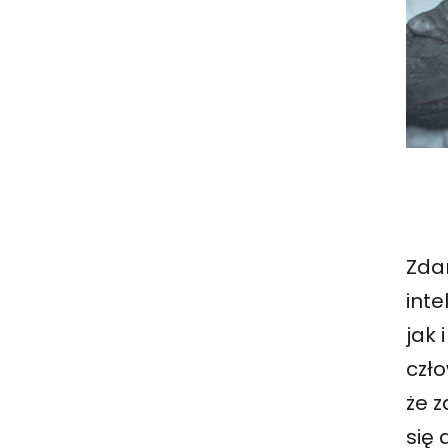
Zdan
int
jak 
czło
że z
się 