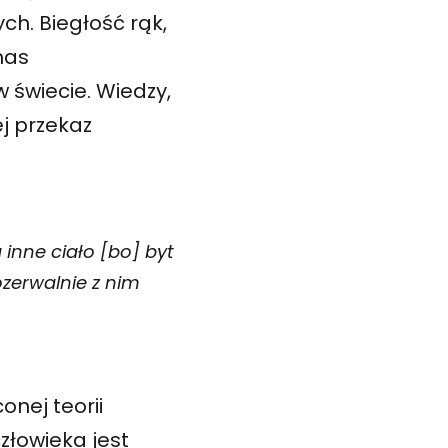
h. Biegłość rąk,
nas
 świecie. Wiedzy,
ej przekaz
 inne ciało [bo] byt
ozerwalnie z nim
onej teorii
złowieka jest