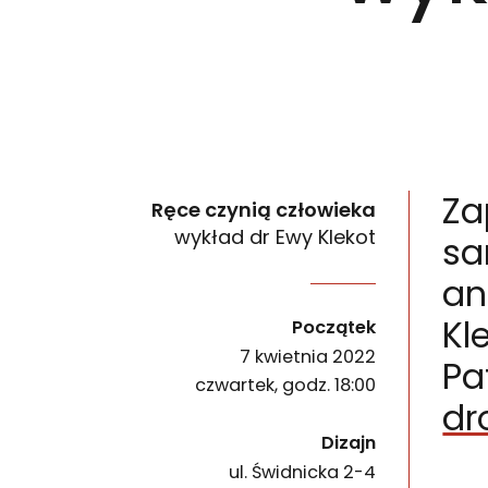
Za
Ręce czynią człowieka
wykład dr Ewy Klekot
sa
an
Zapraszamy do Żyjni – miejskiego sanatorium w g
wydarzenia
Kl
Początek
7 kwietnia 2022
Pa
czwartek, godz. 18:00
dr
Dizajn
ul. Świdnicka 2-4
50-067