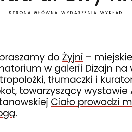
STRONA GŁÓWNA
WYDARZENIA
WYKŁAD
praszamy do
Żyjni
– miejski
natorium w galerii Dizajn na
tropolożki, tłumaczki i kurato
alerii Dizajn na wykład antropolożki, tłumaczki i kurat
Ręce czynią człowieka – wykład dr Ewy Klekot
ekot, towarzyszący wystawie A
tanowskiej
Ciało prowadzi m
ogą
.