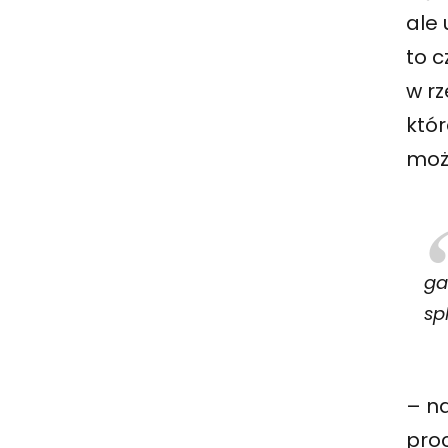
ale
to c
w rz
któr
możl
ga
sp
– na
proc