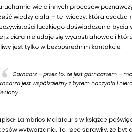
 uruchamia wiele innych procesów poznawczyc
zęść wiedzy ciała – tej wiedzy, która osadza 
eczywistości ludzkiego doświadczenia bycia w
ej z ciała nie udaje się wyabstrahować i któr
iwy jest tylko w bezpośrednim kontakcie.
Garncarz – przez to, że jest garncarzem – ma
rncarza jest współzależny z bytem naczynia i nier
leciony.
pisał Lambrios Malafouris w książce poświęc
esów wytwarzania. To ręce sprawiły, że byt c