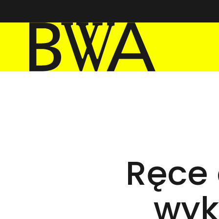
BWA Wrocław
Galerie Sztuki Współczesnej
Ręce 
wyk