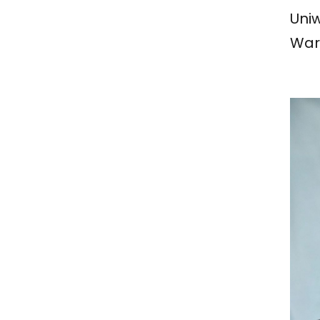
Uni
War