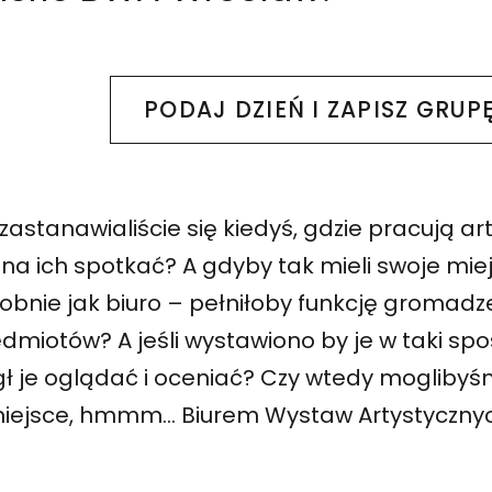
PODAJ DZIEŃ I ZAPISZ GRUP
 z opiekunami/kami na spacery ulicami Wrocławia, podcz
Spacer z mapą w BWA Wrocław
zastanawialiście się kiedyś, gdzie pracują ar
a ich spotkać? A gdyby tak mieli swoje miej
obnie jak biuro – pełniłoby funkcję gromadz
dmiotów? A jeśli wystawiono by je w taki sp
ł je oglądać i oceniać? Czy wtedy mogliby
miejsce, hmmm… Biurem Wystaw Artystyczn