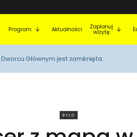
Rozwiń podmenu
Rozw
Zaplanuj
Program
Aktualności
E
wizytę
na Dworcu Głównym jest zamknięta.
WYDARZENIE
BYŁO
er z mapą 