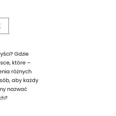
Ę
as których zwiedzimy wspólnie wszystkie galerie BWA Wr
tyści? Gdzie
sce, które –
enia różnych
osób, aby każdy
śmy nazwać
ych?