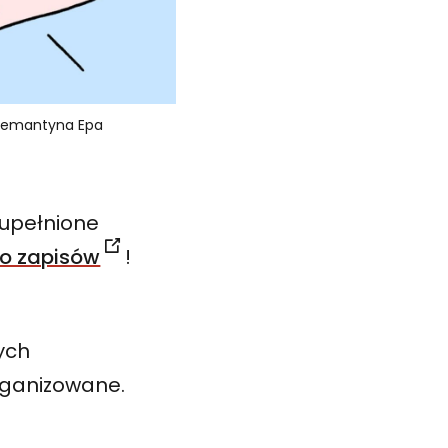
 Klemantyna Epa
zupełnione
o zapisów
!
ych
organizowane.