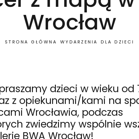
Wrocław
STRONA GŁÓWNA
WYDARZENIA
DLA DZIECI
praszamy dzieci w wieku od 7
az z opiekunami/kami na sp
icami Wrocławia, podczas
órych zwiedzimy wspólnie ws
lerie BWA Wrocław!