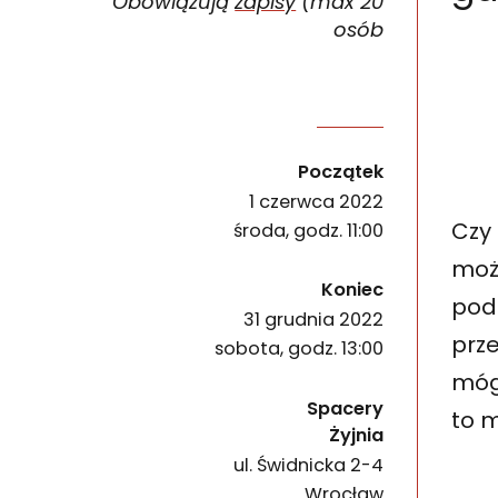
Obowiązują
zapisy
(max 20
osób
Zapraszamy dzieci w wieku od 7 do 13 lat wraz
wydarzenia
Początek
1 czerwca 2022
Czy 
środa, godz. 11:00
możn
wydarzenia
Koniec
pod
31 grudnia 2022
prze
sobota, godz. 13:00
móg
Spacery
to 
Żyjnia
ul. Świdnicka 2-4
50-067
Wrocław