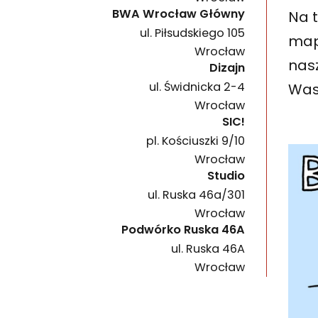
BWA Wrocław Główny
Na t
ul. Piłsudskiego 105
map
50-085
Wrocław
nas
Dizajn
ul. Świdnicka 2-4
Was
50-067
Wrocław
SIC!
pl. Kościuszki 9/10
50-028
Wrocław
Studio
ul. Ruska 46a/301
50-079
Wrocław
Podwórko Ruska 46A
ul. Ruska 46A
50-079
Wrocław