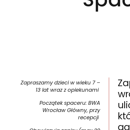
Za
Zapraszamy dzieci w wieku 7
–
13 lat wraz z opiekunami
wr
ul
Początek spaceru: BWA
Wrocław Główny, przy
kt
recepcji
ga