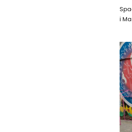
Spa
i M