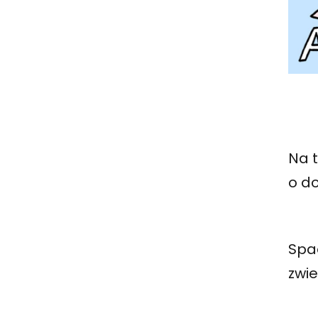
Na 
o do
Spa
zwie