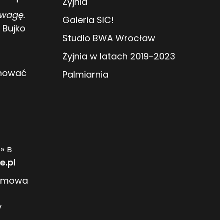
Żyjnia
owagę.
Galeria SIC!
 Bujko
Studio BWA Wrocław
Żyjnia w latach 2019-2023
anować
Palmiarnia
» в
e.pl
ozmowa
y