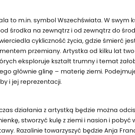
rala to m.in. symbol Wszechświata. W swym k
 od środka na zewnątrz i od zewnątrz do śro
ierciedla cykliczność życia, gdzie śmierć jes
ementem przemiany. Artystka od kilku lat twor
órych eksploruje kształt trumny i temat żało
ego głównie glinę – materię ziemi. Podejmuj
by i jej reprezentacji.
czas działania z artystką będzie można odc
ienkę, stworzyć kulę z ziemi i nasion i pobyć 
tawy. Razalinie towarzyszyć będzie Anja Fra