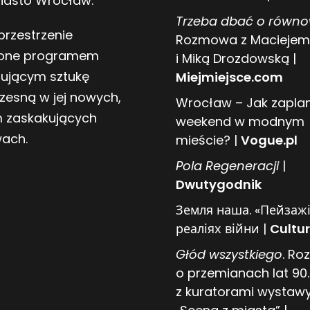
Miasto Wrocław.
Trzeba dbać o równ
przestrzenie
Rozmowa z Maciejem
one programem
i Miką Drozdowską |
tującym sztukę
Miejmiejsce.com
zesną w jej nowych,
Wrocław – Jak zapl
 zaskakujących
weekend w modnym
wach.
mieście? |
Vogue.pl
Pol
a
Regeneracji
|
Dwutygodnik
Земля наша. «Пейзажі
реаліях війни |
Cultur
Głód wszystkiego
. R
o przemianach lat 90.
z kuratorami wystaw