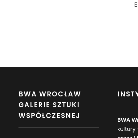
BWA WROCŁAW
INST
GALERIE SZTUKI
WSPÓŁCZESNEJ
BWA W
kultury