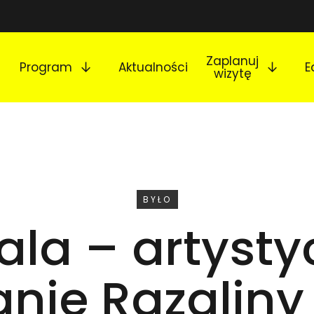
Rozwiń podmenu
Rozw
Zaplanuj
Program
Aktualności
E
wizytę
WYDARZENIE
BYŁO
ala – artyst
anie Razaliny