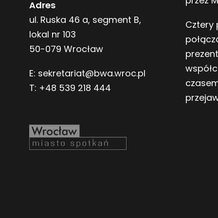
przez 
Adres
ul. Ruska 46 a, segment B,
Cztery 
lokal nr 103
połącz
50-079 Wrocław
prezen
współc
E:
sekretariat@bwa.wroc.pl
czasem
T:
+48 539 218 444
przeja