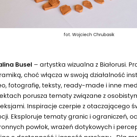
fot. Wojciech Chrubasik
alina Busel
– artystka wizualna z Białorusi. P
ramiką, choć włącza w swoją działalność inst
o, fotografię, teksty, ready-made i inne me
jektach porusza tematy związane z osobisty
fleksjami. Inspiracje czerpie z otaczającego 
ji. Eksploruje tematy granic i ograniczeń, o
ronnych powłok, wrażeń dotykowych i percepc