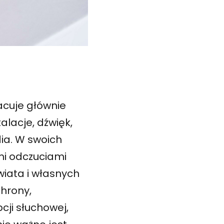
racuje głównie
alacje, dźwięk,
dia. W swoich
mi odczuciami
świata i własnych
chrony,
ji słuchowej,