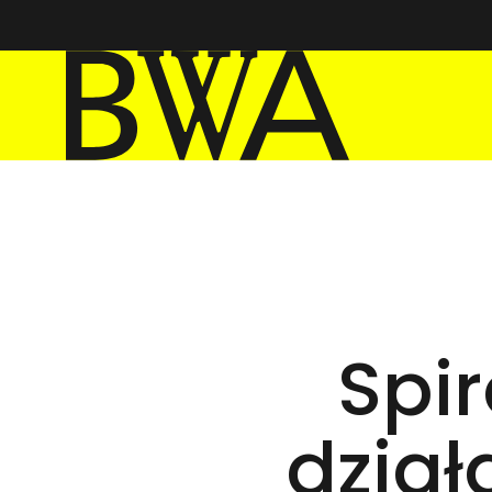
BWA Wrocław
Galerie Sztuki Współczesnej
Spir
dział