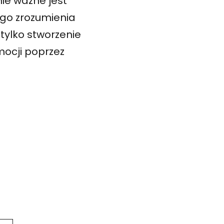
ie ważne jest
go zrozumienia
tylko stworzenie
mocji poprzez