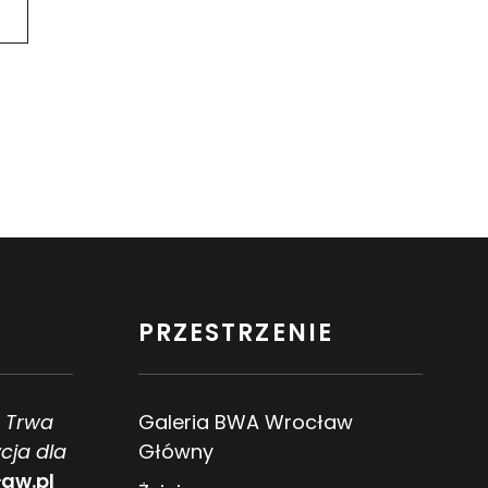
PRZESTRZENIE
. Trwa
Galeria BWA Wrocław
cja dla
Główny
aw.pl