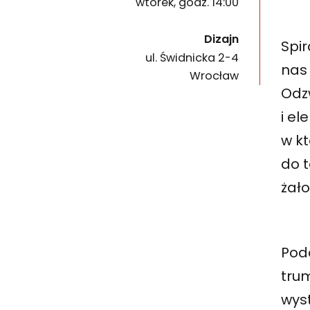
wtorek, godz. 14:00
Dizajn
Spi
ul. Świdnicka 2-4
50-067
nas
Wrocław
Odzw
i el
w kt
do t
żało
Pod
trum
wys