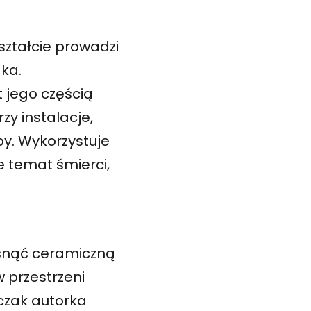
ształcie prowadzi
dka.
t jego częścią
zy instalacje,
by. Wykorzystuje
e temat śmierci,
isnąć ceramiczną
w przestrzeni
nczak autorka