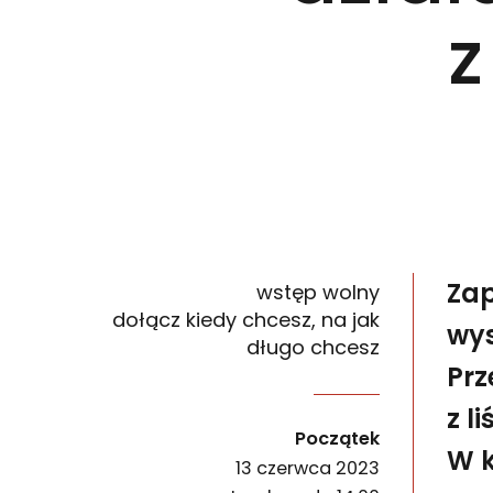
z
Zap
wstęp wolny
dołącz kiedy chcesz, na jak
wy
długo chcesz
Prz
Zapraszamy na działanie artystyczne w ramach w
z l
wydarzenia
Początek
W 
13 czerwca 2023