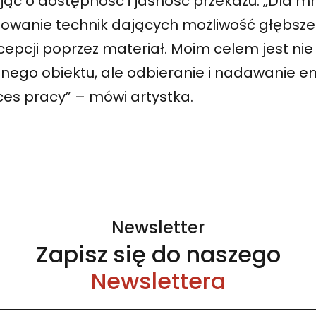
ąc o dostępność i jasność przekazu. „Dla mn
sowanie technik dających możliwość głębsze
epcji poprzez materiał. Moim celem jest nie 
lnego obiektu, ale odbieranie i nadawanie e
ces pracy” – mówi artystka.
Newsletter
Zapisz się do naszego
Newslettera