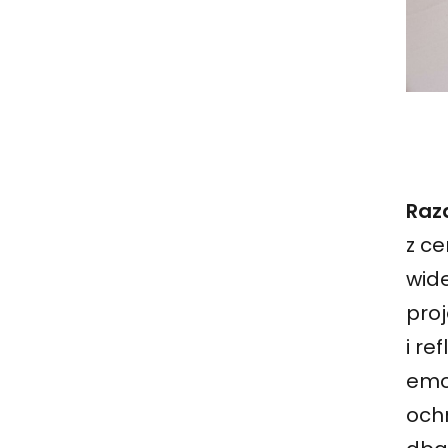
Raz
z ce
wide
pro
i re
emoc
och