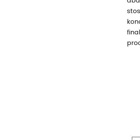
dbaj
sto
konc
fina
pro