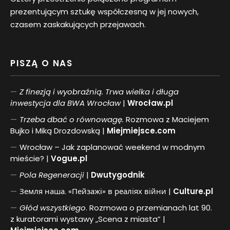
prezentującym sztukę współczesną w jej nowych,
czasem zaskakujących przejawach.
PISZĄ O NAS
Z finezją i wyobraźnią. Trwa wielka i długa
inwestycja dla BWA Wrocław
|
Wrocław.pl
Trzeba dbać o równowagę.
Rozmowa z Maciejem
Bujko i Miką Drozdowską |
Miejmiejsce.com
Wrocław – Jak zaplanować weekend w modnym
mieście? |
Vogue.pl
Pol
a
Regeneracji
|
Dwutygodnik
Земля наша. «Пейзажі» в реаліях війни |
Culture.pl
Głód wszystkiego
. Rozmowa o przemianach lat 90.
z kuratorami wystawy „Scena z miasta” |