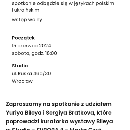
spotkanie odbędzie się w językach polskim
i ukraińskim
wstęp wolny
Spotkanie nad Odrą: Biley 
wydarzenia
Zapraszamy na spotkanie z udziałem Yuriya Bileya
Początek
15 czerwca 2024
sobota, godz. 18:00
Studio
ul. Ruska 46a/301
50-079
Wrocław
Zapraszamy na spotkanie z udziałem
Yuriya Bileya i Sergiya Bratkova, które
poprowadzi kuratorka wystawy Bileya