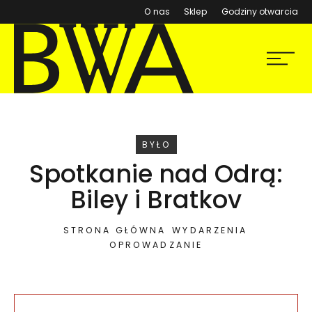
(otwiera się w nowym ok
O nas
Sklep
Godziny otwarcia
BWA Wrocław
Menu
Galerie Sztuki Współczesnej
WYDARZENIE
BYŁO
Spotkanie nad Odrą:
Biley i Bratkov
STRONA GŁÓWNA
WYDARZENIA
OPROWADZANIE