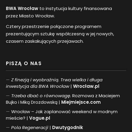
BWA Wrocław
to instytucja kultury finansowana
przez Miasto Wrocław.
Cztery przestrzenie połączone programem
prezentującym sztukę współczesną w jej nowych,
czasem zaskakujących przejawach.
PISZĄ O NAS
Z finezją i wyobraźnią. Trwa wielka i długa
inwestycja dla BWA Wrocław
|
Wrocław.pl
Trzeba dbać o równowagę.
Rozmowa z Maciejem
Bujko i Miką Drozdowską |
Miejmiejsce.com
Wrocław – Jak zaplanować weekend w modnym
mieście? |
Vogue.pl
Pol
a
Regeneracji
|
Dwutygodnik