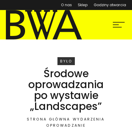
(otwiera się w nowym ok
O nas
Sklep
Godziny otwarcia
BWA Wrocław
Menu
Galerie Sztuki Współczesnej
WYDARZENIE
BYŁO
Środowe
oprowadzania
po wystawie
„Landscapes”
STRONA GŁÓWNA
WYDARZENIA
OPROWADZANIE