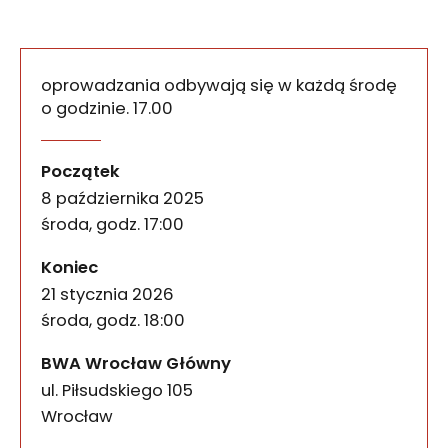
oprowadzania odbywają się w każdą środę
o godzinie. 17.00
Środowe oprowadzania po
wydarzenia
Zapraszamy na wspólne poznawanie wystawy „Landsc
Początek
8 października 2025
środa, godz. 17:00
wydarzenia
Koniec
21 stycznia 2026
środa, godz. 18:00
BWA Wrocław Główny
ul. Piłsudskiego 105
50-085
Wrocław