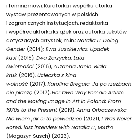
i feminizmowi. Kuratorka i współkuratorka
wystaw prezentowanych w polskich
i zagranicznych instytucjach, redaktorka
i współredaktorka książek oraz autorka tekstów
dotyczących artystek, m.in.:
Natalia LL Doing
Gender
(2014)
; Ewa Juszkiewicz. Upadek
kusi
(2015)
, Ewa Zarzycka. Lata
świetności
(2016),
Zuzanna Janin. Biała
kruk
(2016),
Ucieczka z kina
wolność
(2017),
Karolina Breguła.
Ja po rzeźbach
nie płaczę
(2017),
Her Own Way Female Artists
and the Moving Image in Art in Poland: From
1970s to the Present
(2019),
Anna Orbaczewska
Nie wiem jak ci to powiedzieć
(2021),
I Was Never
Bored, last interview with Natalia LL,
MS#4
(Magazyn Susch) (2023).