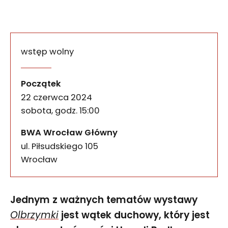
wstęp wolny
Jednym z ważnych tematów wystawy Olbrzymki jest 
Szlakiem duchowym – spot
wydarzenia
Początek
22 czerwca 2024
sobota, godz. 15:00
BWA Wrocław Główny
ul. Piłsudskiego 105
50-085
Wrocław
Jednym z ważnych tematów wystawy
Olbrzymki
jest wątek duchowy, który jest