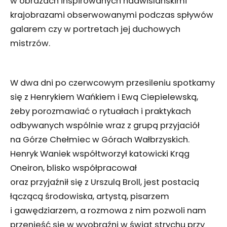
w obrazach inspirowanych nadwiślańskimi
krajobrazami obserwowanymi podczas spływów
galarem czy w portretach jej duchowych
mistrzów.
W dwa dni po czerwcowym przesileniu spotkamy
się z Henrykiem Wańkiem i Ewą Ciepielewską,
żeby porozmawiać o rytuałach i praktykach
odbywanych wspólnie wraz z grupą przyjaciół
na Górze Chełmiec w Górach Wałbrzyskich.
Henryk Waniek współtworzył katowicki Krąg
Oneiron, blisko współpracował
oraz przyjaźnił się z Urszulą Broll, jest postacią
łączącą środowiska, artystą, pisarzem
i gawędziarzem, a rozmowa z nim pozwoli nam
przenieść się w wyobraźni w świat strychu przy