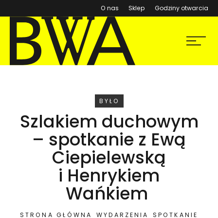
(otwiera się w nowym ok
O nas
Sklep
Godziny otwarcia
BWA Wrocław
Menu
Galerie Sztuki Współczesnej
WYDARZENIE
BYŁO
Szlakiem duchowym
– spotkanie z Ewą
Ciepielewską
i Henrykiem
Wańkiem
STRONA GŁÓWNA
WYDARZENIA
SPOTKANIE