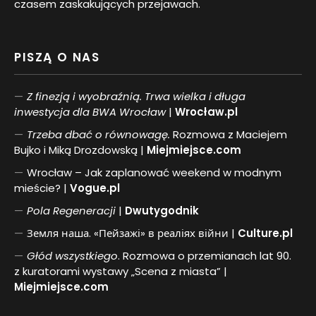
czasem zaskakujących przejawach.
PISZĄ O NAS
Z finezją i wyobraźnią. Trwa wielka i długa
inwestycja dla BWA Wrocław
|
Wrocław.pl
Trzeba dbać o równowagę.
Rozmowa z Maciejem
Bujko i Miką Drozdowską |
Miejmiejsce.com
Wrocław – Jak zaplanować weekend w modnym
mieście? |
Vogue.pl
Pol
a
Regeneracji
|
Dwutygodnik
Земля наша. «Пейзажі» в реаліях війни |
Culture.pl
Głód wszystkiego
. Rozmowa o przemianach lat 90.
z kuratorami wystawy „Scena z miasta” |
Miejmiejsce.com