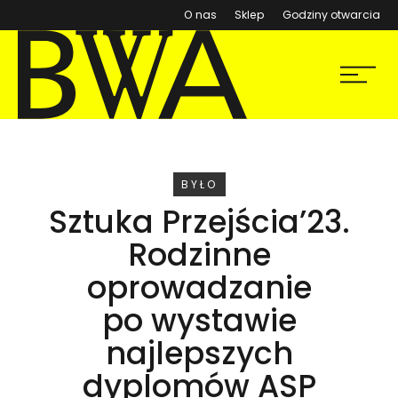
(otwiera się w nowym ok
O nas
Sklep
Godziny otwarcia
BWA Wrocław
Menu
Galerie Sztuki Współczesnej
WYDARZENIE
BYŁO
Sztuka Przejścia’23.
Rodzinne
oprowadzanie
po wystawie
najlepszych
dyplomów ASP