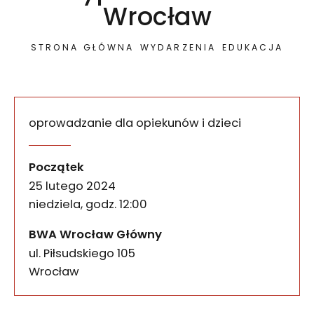
Wrocław
STRONA GŁÓWNA
WYDARZENIA
EDUKACJA
oprowadzanie dla opiekunów i dzieci
Zapraszamy opiekunów wraz z dziećmi na rodzinn
Sztuka Przejścia’23. Rod
wydarzenia
Początek
25 lutego 2024
niedziela, godz. 12:00
BWA Wrocław Główny
ul. Piłsudskiego 105
50-085
Wrocław