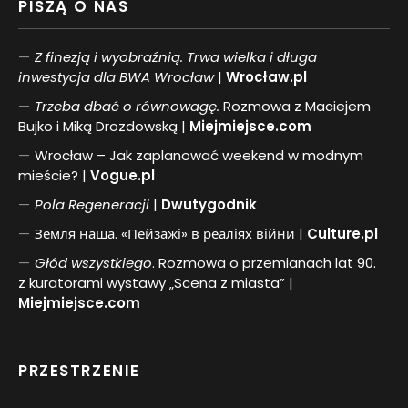
PISZĄ O NAS
Z finezją i wyobraźnią. Trwa wielka i długa
inwestycja dla BWA Wrocław
|
Wrocław.pl
Trzeba dbać o równowagę.
Rozmowa z Maciejem
Bujko i Miką Drozdowską |
Miejmiejsce.com
Wrocław – Jak zaplanować weekend w modnym
mieście? |
Vogue.pl
Pol
a
Regeneracji
|
Dwutygodnik
Земля наша. «Пейзажі» в реаліях війни |
Culture.pl
Głód wszystkiego
. Rozmowa o przemianach lat 90.
z kuratorami wystawy „Scena z miasta” |
Miejmiejsce.com
PRZESTRZENIE