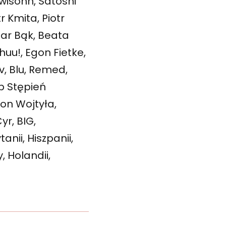
wisohn, Satoshi
 Kmita, Piotr
gar Bąk, Beata
uu!, Egon Fietke,
v, Blu, Remed,
b Stępień
on Wojtyła,
yr, BIG,
anii, Hiszpanii,
y, Holandii,