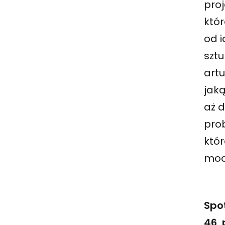
proj
któ
od i
sztu
artu
jaką
aż d
prob
któ
mod
Spo
46,