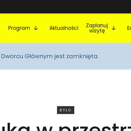
Rozwiń podmenu
Rozw
Zaplanuj
Program
Aktualności
E
wizytę
na Dworcu Głównym jest zamknięta.
WYDARZENIE
BYŁO
uka w przestr