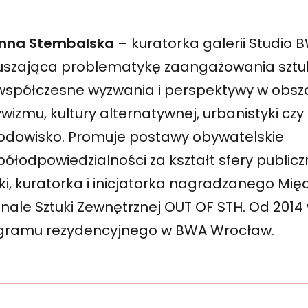
nna Stembalska
– kuratorka galerii Studio
uszająca problematykę zaangażowania sztu
współczesne wyzwania i perspektywy w obsz
wizmu, kultury alternatywnej, urbanistyki czy 
rodowisko. Promuje postawy obywatelskie
półodpowiedzialności za kształt sfery publicz
uki, kuratorka i inicjatorka nagradzanego M
nnale Sztuki Zewnętrznej OUT OF STH. Od 201
gramu rezydencyjnego w BWA Wrocław.