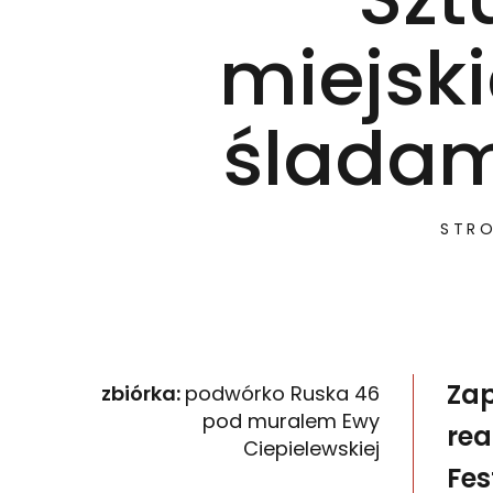
miejsk
śladam
STR
Zap
zbiórka:
podwórko Ruska 46
pod muralem Ewy
re
Ciepielewskiej
Fes