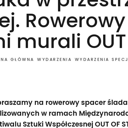
iej. Rowerowy
i murali OUT
ONA GŁÓWNA
WYDARZENIA
WYDARZENIA SPEC
raszamy na rowerowy spacer ślada
alizowanych w ramach Międzynarod
tiwalu Sztuki Współczesnej OUT OF S