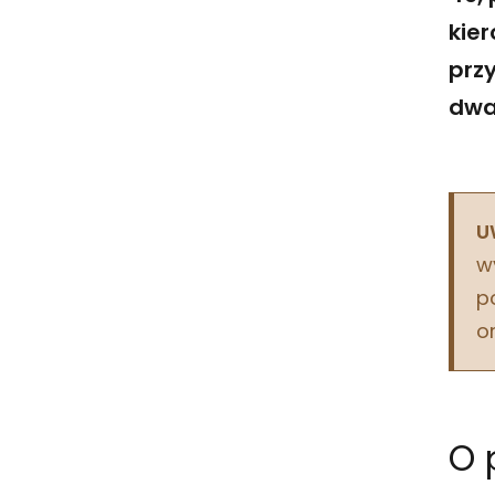
kie
prz
dwa 
U
w
p
o
O 