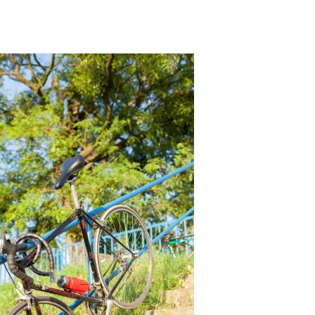
uki Współczesnej OUT OF STH. Joanna Stembalska w kryty
mi murali OUT OF STH