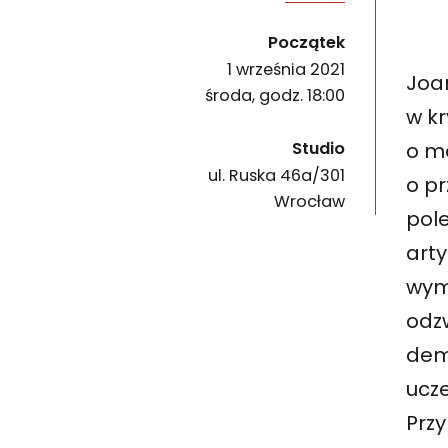
Zapraszamy na rowerowy spacer śladami murali 
wydarzenia
Początek
1 września 2021
Joa
środa, godz. 18:00
w k
o m
Studio
ul. Ruska 46a/301
o pr
50-079
Wrocław
pol
art
wymi
odz
dem
ucze
Prz