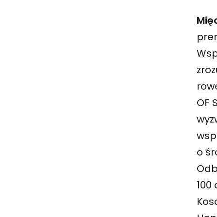
Mię
pre
Wsp
zroz
rowe
OF 
wyz
wspó
o ś
Odby
100 
Kosa