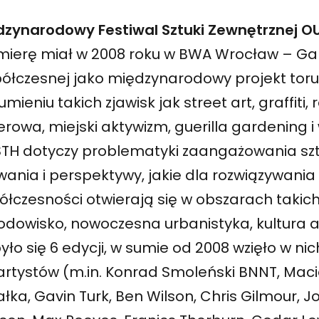
dzynarodowy Festiwal Sztuki Zewnętrznej O
mierę miał w 2008 roku w BWA Wrocław – Galer
ółczesnej jako międzynarodowy projekt tor
umieniu takich zjawisk jak street art, graffiti, 
rowa, miejski aktywizm, guerilla gardening i 
STH dotyczy problematyki zaangażowania szt
wania i perspektywy, jakie dla rozwiązywan
łczesności otwierają się w obszarach takich
rodowisko, nowoczesna urbanistyka, kultura 
ło się 6 edycji, w sumie od 2008 wzięło w ni
artystów (m.in. Konrad Smoleński BNNT, Maci
łka, Gavin Turk, Ben Wilson, Chris Gilmour, J