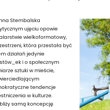
realizowanych w ramach Międzynarodowego Festiwalu Szt
Sztuka w przestrzeni miejskiej. Rowerowy spacer ślada
nna Stembalska
rytycznym ujęciu opowie
alarstwie wielkoformatowy,
zestrzeni, która przestała być
em działań jedynie
ystów_ek i o społecznym
arze sztuki w mieście,
wierciedlającym
okratyczne tendencje
stniczenia w kulturze.
ybliży samą koncepcję