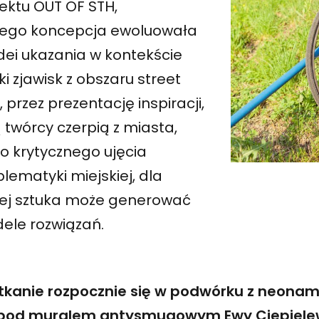
ektu OUT OF STH,
rego koncepcja ewoluowała
dei ukazania w kontekście
ki zjawisk z obszaru street
, przez prezentację inspiracji,
 twórcy czerpią z miasta,
o krytycznego ujęcia
lematyki miejskiej, dla
rej sztuka może generować
ele rozwiązań.
tkanie rozpocznie się w podwórku z neonami 
 pod muralem antysmugowym Ewy Ciepielew