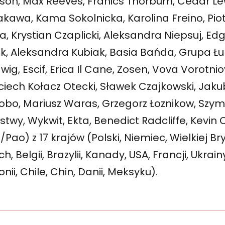
son, Max Reeves, Franics Thorburn, Cedar Le
kawa, Kama Sokolnicka, Karolina Freino, Piotr
a, Krystian Czaplicki, Aleksandra Niepsuj, Ed
k, Aleksandra Kubiak, Basia Bańda, Grupa Łuh
ig, Escif, Erica Il Cane, Zosen, Vova Vorotnio
iech Kołacz Otecki, Sławek Czajkowski, Jaku
obo, Mariusz Waras, Grzegorz Łoznikow, Szym
twy, Wykwit, Ekta, Benedict Radcliffe, Kevin C
/Pao) z 17 krajów (Polski, Niemiec, Wielkiej Bryt
h, Belgii, Brazylii, Kanady, USA, Francji, Ukrain
nii, Chile, Chin, Danii, Meksyku).