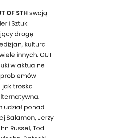
UT OF STH
swoją
ii Sztuki
ujący drogę
redizjan, kultura
wiele innych. OUT
uki w aktualne
ia problemów
 jak troska
alternatywna.
ch udział ponad
ej Salamon, Jerzy
ohn Russel, Tod