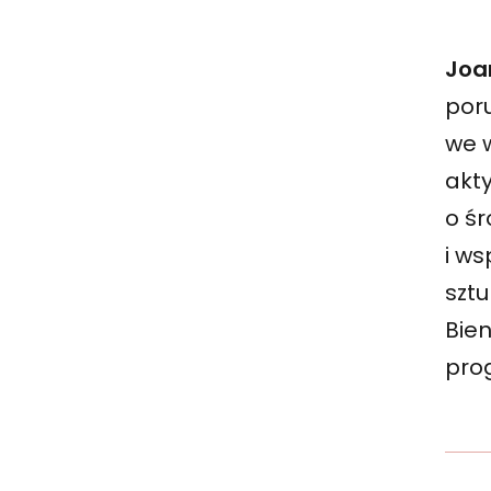
Joa
por
we 
akty
o ś
i ws
szt
Bie
pro