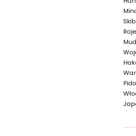
Han
Mina
Skib
Roje
Mudw
Wojc
Hak
Wars
Pido
Włoc
Japo