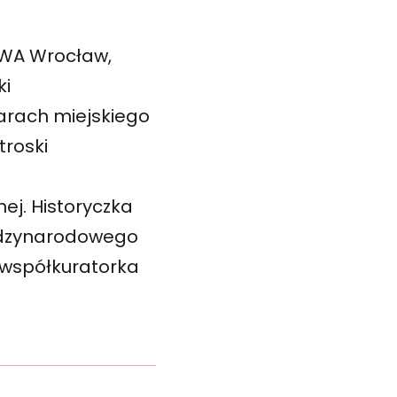
 BWA Wrocław,
ki
arach miejskiego
troski
nej. Historyczka
iędzynarodowego
4 współkuratorka