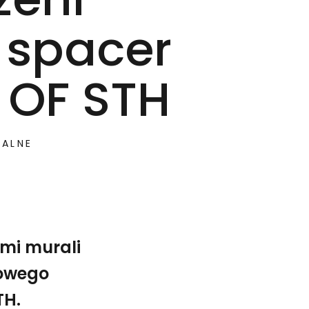
 spacer
 OF STH
JALNE
mi murali
owego
TH.