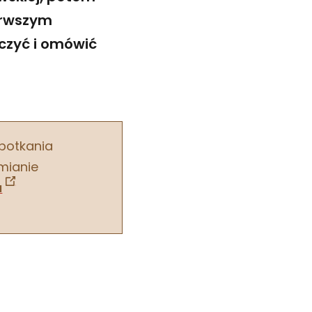
erwszym
aczyć i omówić
potkania
zmianie
u