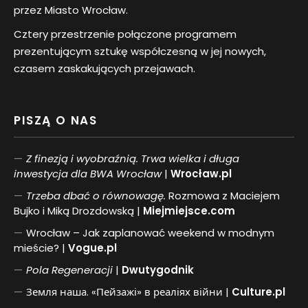
przez Miasto Wrocław.
Cztery przestrzenie połączone programem
prezentującym sztukę współczesną w jej nowych,
czasem zaskakujących przejawach.
PISZĄ O NAS
Z finezją i wyobraźnią. Trwa wielka i długa
inwestycja dla BWA Wrocław
|
Wrocław.pl
Trzeba dbać o równowagę.
Rozmowa z Maciejem
Bujko i Miką Drozdowską |
Miejmiejsce.com
Wrocław – Jak zaplanować weekend w modnym
mieście? |
Vogue.pl
Pol
a
Regeneracji
|
Dwutygodnik
Земля наша. «Пейзажі» в реаліях війни |
Culture.pl