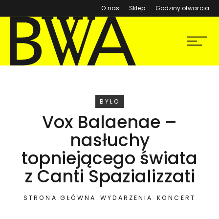
(otwiera się w nowym ok
O nas
Sklep
Godziny otwarcia
BWA Wrocław
Menu
Galerie Sztuki Współczesnej
WYDARZENIE
BYŁO
Vox Balaenae –
nasłuchy
topniejącego świata
z Canti Spazializzati
STRONA GŁÓWNA
WYDARZENIA
KONCERT