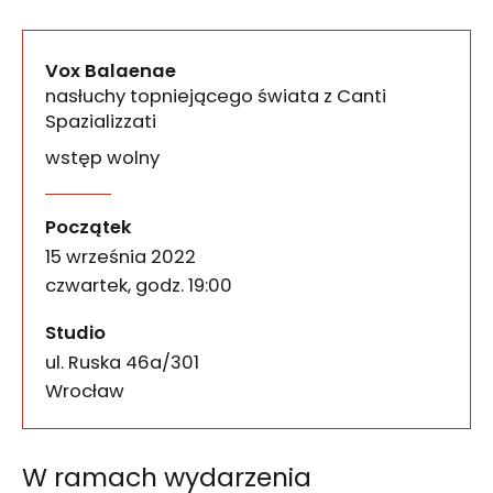
Vox Balaenae
nasłuchy topniejącego świata z Canti
Spazializzati
wstęp wolny
W ramach wydarzenia towarzyszącego wystawie Re
Vox Balaenae – nasłuchy t
wydarzenia
Początek
15 września 2022
czwartek, godz. 19:00
Studio
ul. Ruska 46a/301
50-079
Wrocław
W ramach wydarzenia