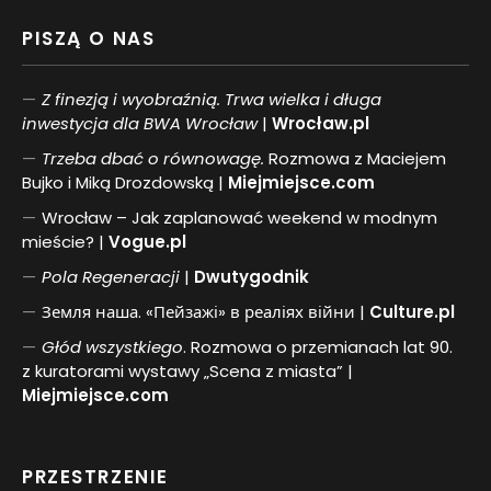
PISZĄ O NAS
Z finezją i wyobraźnią. Trwa wielka i długa
inwestycja dla BWA Wrocław
|
Wrocław.pl
Trzeba dbać o równowagę.
Rozmowa z Maciejem
Bujko i Miką Drozdowską |
Miejmiejsce.com
Wrocław – Jak zaplanować weekend w modnym
mieście? |
Vogue.pl
Pol
a
Regeneracji
|
Dwutygodnik
Земля наша. «Пейзажі» в реаліях війни |
Culture.pl
Głód wszystkiego
. Rozmowa o przemianach lat 90.
z kuratorami wystawy „Scena z miasta” |
Miejmiejsce.com
PRZESTRZENIE