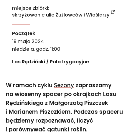
miejsce zbiórki:
skrzyżowanie ulic Żużlowców i Wioślarzy
Wiosenny spacer po okraj
wydarzenia
W ramach cyklu Sezony zapraszamy na wiosenny spa
Początek
19 maja 2024
niedziela, godz. 11:00
Las Rędziński / Pola Irygacyjne
W ramach cyklu
Sezony
zapraszamy
na wiosenny spacer po okrajkach Lasu
Rędzińskiego z Małgorzatą Piszczek
i Marianem Piszczkiem. Podczas spaceru
będziemy rozpoznawać, liczyć
i porównywać gatunki roślin.