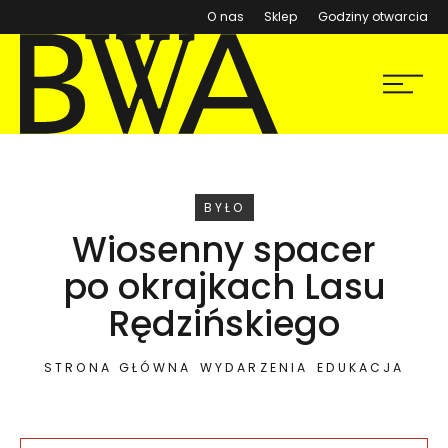
(otwiera się w nowym ok
O nas
Sklep
Godziny otwarcia
BWA Wrocław
Menu
Galerie Sztuki Współczesnej
WYDARZENIE
BYŁO
Wiosenny spacer
po okrajkach Lasu
Rędzińskiego
STRONA GŁÓWNA
WYDARZENIA
EDUKACJA