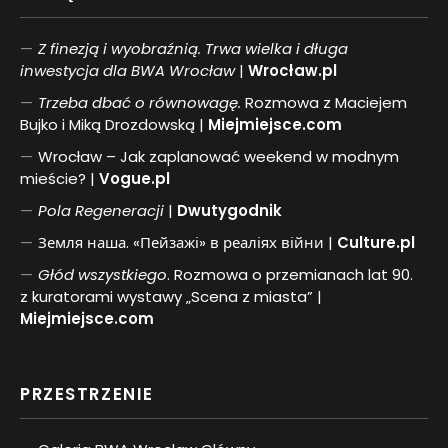
Z finezją i wyobraźnią. Trwa wielka i długa
inwestycja dla BWA Wrocław
|
Wrocław.pl
Trzeba dbać o równowagę.
Rozmowa z Maciejem
Bujko i Miką Drozdowską |
Miejmiejsce.com
Wrocław – Jak zaplanować weekend w modnym
mieście? |
Vogue.pl
Pol
a
Regeneracji
|
Dwutygodnik
Земля наша. «Пейзажі» в реаліях війни |
Culture.pl
Głód wszystkiego
. Rozmowa o przemianach lat 90.
z kuratorami wystawy „Scena z miasta” |
Miejmiejsce.com
PRZESTRZENIE