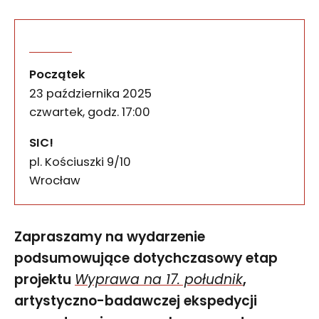
Wyprawa na 17. południk 
wydarzenia
Zapraszamy na wydarzenie podsumowujące dotychcza
Początek
23 października 2025
czwartek, godz. 17:00
SIC!
pl. Kościuszki 9/10
50-028
Wrocław
Zapraszamy na wydarzenie
podsumowujące dotychczasowy etap
projektu
Wyprawa na 17. południk
,
artystyczno-badawczej ekspedycji