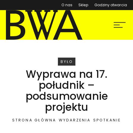
(otwiera się w nowym ok
O nas
Sklep
Godziny otwarcia
BWA Wrocław
Menu
Galerie Sztuki Współczesnej
WYDARZENIE
BYŁO
Wyprawa na 17.
południk –
podsumowanie
projektu
STRONA GŁÓWNA
WYDARZENIA
SPOTKANIE