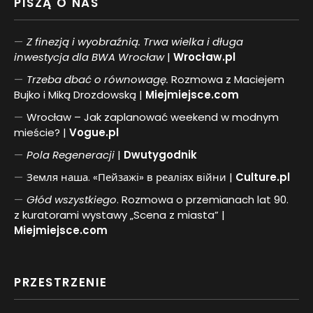
PISZĄ O NAS
Z finezją i wyobraźnią. Trwa wielka i długa
inwestycja dla BWA Wrocław
|
Wrocław.pl
Trzeba dbać o równowagę.
Rozmowa z Maciejem
Bujko i Miką Drozdowską |
Miejmiejsce.com
Wrocław – Jak zaplanować weekend w modnym
mieście? |
Vogue.pl
Pol
a
Regeneracji
|
Dwutygodnik
Земля наша. «Пейзажі» в реаліях війни |
Culture.pl
Głód wszystkiego
. Rozmowa o przemianach lat 90.
z kuratorami wystawy „Scena z miasta” |
Miejmiejsce.com
PRZESTRZENIE