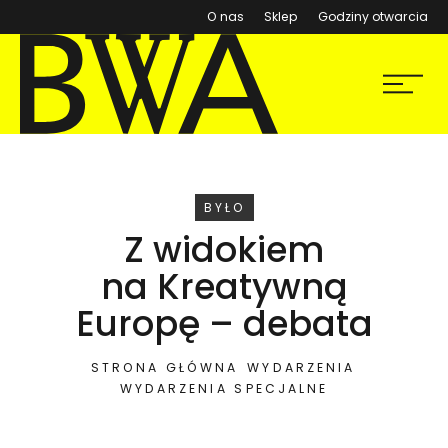
(otwiera się w nowym ok
O nas
Sklep
Godziny otwarcia
BWA Wrocław
Menu
Galerie Sztuki Współczesnej
WYDARZENIE
BYŁO
Z widokiem
na Kreatywną
Europę – debata
STRONA GŁÓWNA
WYDARZENIA
WYDARZENIA SPECJALNE