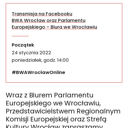
Transmisja na Facebooku
BWA Wrocław oraz Parlamentu
Europejskiego – Biura we Wrocławiu
Wraz z Biurem Parlamentu Europejskiego we Wrocł
Z widokiem na Kreatywną 
wydarzenia
Początek
24 stycznia 2022
poniedziałek, godz. 14:00
#BWAWrocławOnline
Wraz z Biurem Parlamentu
Europejskiego we Wrocławiu,
Przedstawicielstwem Regionalnym
Komisji Europejskiej oraz Strefą
Kultury Wrocław zapraszamy