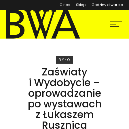
(otwiera się w nowym ok
O nas
Sklep
Godziny otwarcia
BWA Wrocław
Menu
Galerie Sztuki Współczesnej
WYDARZENIE
BYŁO
Zaświaty
i Wydobycie –
oprowadzanie
po wystawach
z Łukaszem
Rusznicą