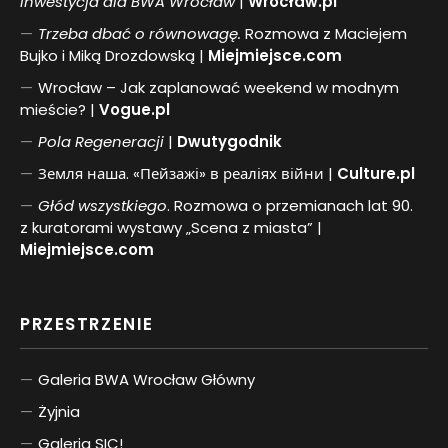
inwestycja dla BWA Wrocław
|
Wrocław.pl
Trzeba dbać o równowagę.
Rozmowa z Maciejem
Bujko i Miką Drozdowską |
Miejmiejsce.com
Wrocław – Jak zaplanować weekend w modnym
mieście? |
Vogue.pl
Pol
a
Regeneracji
|
Dwutygodnik
Земля наша. «Пейзажі» в реаліях війни |
Culture.pl
Głód wszystkiego
. Rozmowa o przemianach lat 90.
z kuratorami wystawy „Scena z miasta” |
Miejmiejsce.com
PRZESTRZENIE
Galeria BWA Wrocław Główny
Żyjnia
Galeria SIC!