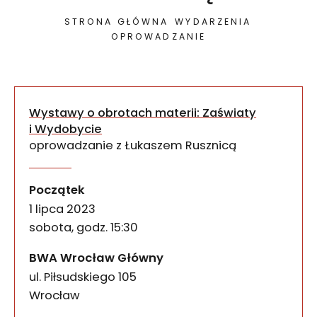
STRONA GŁÓWNA
WYDARZENIA
OPROWADZANIE
Wystawy o obrotach materii: Zaświaty
i Wydobycie
oprowadzanie z Łukaszem Rusznicą
Dzień po wernisażu Wystaw o obrotach materii: Za
Zaświaty i Wydobycie – o
wydarzenia
Początek
1 lipca 2023
sobota, godz. 15:30
BWA Wrocław Główny
ul. Piłsudskiego 105
50-085
Wrocław