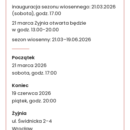
inauguracja sezonu wiosennego: 21.03.2026
(sobota), godz. 17.00
21 marca Żyjnia otwarta będzie
w godz. 13.00-20.00
sezon wiosenny: 21.03–19.06.2026
Żyjnia. Sezon wiosenny
wydarzenia
Żyjnia – wystawa-sytuacja w sezonie wiosennym, 
Początek
21 marca 2026
sobota, godz. 17:00
wydarzenia
Koniec
19 czerwca 2026
piątek, godz. 20:00
Żyjnia
ul. Świdnicka 2-4
50-067
Wrocław