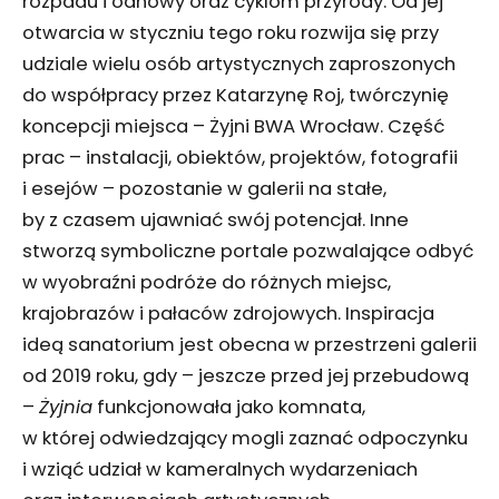
rozpadu i odnowy oraz cyklom przyrody. Od jej
otwarcia w styczniu tego roku rozwija się przy
udziale wielu osób artystycznych zaproszonych
do współpracy przez Katarzynę Roj, twórczynię
koncepcji miejsca – Żyjni BWA Wrocław. Część
prac – instalacji, obiektów, projektów, fotografii
i esejów – pozostanie w galerii na stałe,
by z czasem ujawniać swój potencjał. Inne
stworzą symboliczne portale pozwalające odbyć
w wyobraźni podróże do różnych miejsc,
krajobrazów i pałaców zdrojowych. Inspiracja
ideą sanatorium jest obecna w przestrzeni galerii
od 2019 roku, gdy – jeszcze przed jej przebudową
–
Żyjnia
funkcjonowała jako komnata,
w której odwiedzający mogli zaznać odpoczynku
i wziąć udział w kameralnych wydarzeniach