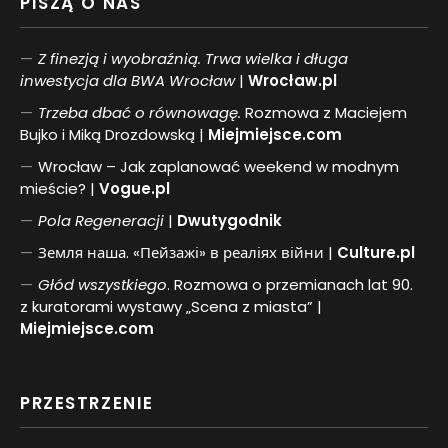
PISZĄ O NAS
Z finezją i wyobraźnią. Trwa wielka i długa
inwestycja dla BWA Wrocław
|
Wrocław.pl
Trzeba dbać o równowagę.
Rozmowa z Maciejem
Bujko i Miką Drozdowską |
Miejmiejsce.com
Wrocław – Jak zaplanować weekend w modnym
mieście? |
Vogue.pl
Pol
a
Regeneracji
|
Dwutygodnik
Земля наша. «Пейзажі» в реаліях війни |
Culture.pl
Głód wszystkiego
. Rozmowa o przemianach lat 90.
z kuratorami wystawy „Scena z miasta” |
Miejmiejsce.com
PRZESTRZENIE