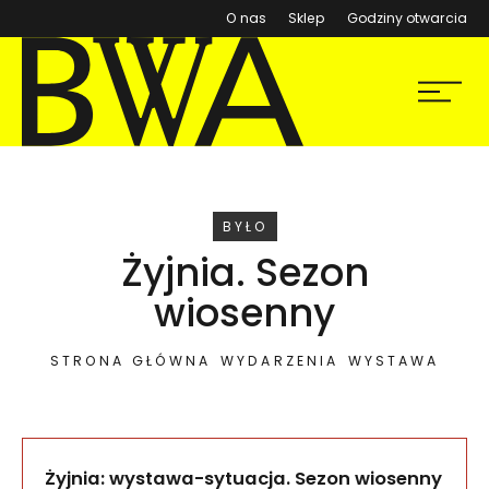
(otwiera się w nowym ok
O nas
Sklep
Godziny otwarcia
BWA Wrocław
Menu
Galerie Sztuki Współczesnej
WYDARZENIE
BYŁO
Żyjnia. Sezon
wiosenny
STRONA GŁÓWNA
WYDARZENIA
WYSTAWA
Żyjnia
:
wystawa-sytuacja. Sezon wiosenny