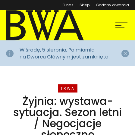
(otwiera się w nowym ok
O nas
Sklep
Godziny otwarcia
BWA Wrocław
Menu
Galerie Sztuki Współczesnej
Za
W środę, 5 sierpnia, Palmiarnia
na Dworcu Głównym jest zamknięta.
WYDARZENIE
TRWA
Żyjnia: wystawa-
sytuacja. Sezon letni
/ Negocjacje
słoneczne