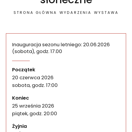
STRONA GŁÓWNA
WYDARZENIA
WYSTAWA
Inauguracja sezonu letniego: 20.06.2026
(sobota), godz. 17.00
Żyjnia: wystawa-sytuacja. 
wydarzenia
Negocjacje słoneczne to letnia odsłona Żyjni, w
Początek
20 czerwca 2026
sobota, godz. 17:00
wydarzenia
Koniec
25 września 2026
piątek, godz. 20:00
Żyjnia