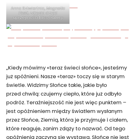
Anna Sztwiertnia,
Magnetic
Field
, zdjęcia dzięki
uprzejmości Bliss Gallery
„Kiedy mówimy «teraz świeci słońce», jesteśmy
już spóźnieni. Nasze «teraz» toczy się w starym
świetle. Widzimy Słońce takie, jakie było
przed chwilą: czujemy ciepło, które już odbyło
podróż. Teraźniejszość nie jest więc punktem –
jest opóźnieniem między światłem wysłanym
przez Słońce, Ziemią, która je przyjmuje i ciałem,
które reaguje, zanim zdąży to nazwać. Od tego
opóźnienia zaczyna się wystawa. Słońce nie jest