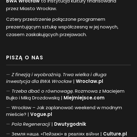
BWA Wrocław
to instytucja kultury finansowana
przez Miasto Wrocław.
Cztery przestrzenie połączone programem
prezentującym sztukę współczesną w jej nowych,
czasem zaskakujących przejawach.
PISZĄ O NAS
Z finezją i wyobraźnią. Trwa wielka i długa
inwestycja dla BWA Wrocław
|
Wrocław.pl
Trzeba dbać o równowagę.
Rozmowa z Maciejem
Bujko i Miką Drozdowską |
Miejmiejsce.com
Wrocław – Jak zaplanować weekend w modnym
mieście? |
Vogue.pl
Pol
a
Regeneracji
|
Dwutygodnik
Земля наша. «Пейзажі» в реаліях війни |
Culture.pl