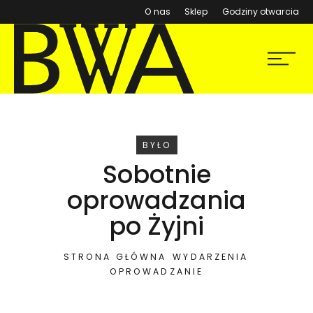
(otwiera się w nowym ok
O nas
Sklep
Godziny otwarcia
BWA Wrocław
Menu
Galerie Sztuki Współczesnej
WYDARZENIE
BYŁO
Sobotnie
oprowadzania
po Żyjni
STRONA GŁÓWNA
WYDARZENIA
OPROWADZANIE