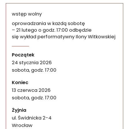
wstęp wolny
oprowadzania w każdą sobotę
– 21 lutego o godz. 17:00 odbędzie
się wykład performatywny Ilony Witkowskiej
Sobotnie oprowadzania po 
wydarzenia
Zapraszamy na nowe, cykliczne spotkania w Żyjni
Początek
24 stycznia 2026
sobota, godz. 17:00
wydarzenia
Koniec
13 czerwca 2026
sobota, godz. 17:00
Żyjnia
ul. Świdnicka 2-4
50-067
Wrocław