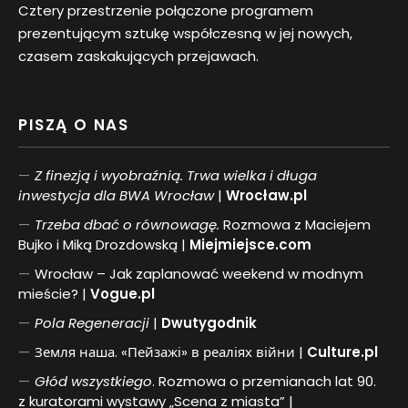
Cztery przestrzenie połączone programem
prezentującym sztukę współczesną w jej nowych,
czasem zaskakujących przejawach.
PISZĄ O NAS
Z finezją i wyobraźnią. Trwa wielka i długa
inwestycja dla BWA Wrocław
|
Wrocław.pl
Trzeba dbać o równowagę.
Rozmowa z Maciejem
Bujko i Miką Drozdowską |
Miejmiejsce.com
Wrocław – Jak zaplanować weekend w modnym
mieście? |
Vogue.pl
Pol
a
Regeneracji
|
Dwutygodnik
Земля наша. «Пейзажі» в реаліях війни |
Culture.pl
Głód wszystkiego
. Rozmowa o przemianach lat 90.
z kuratorami wystawy „Scena z miasta” |