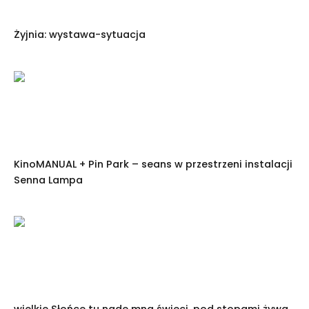
Żyjnia: wystawa-sytuacja
KinoMANUAL + Pin Park – seans w przestrzeni instalacji
Senna Lampa
wielkie Słońce tu nade mną świeci, pod stopami żywa