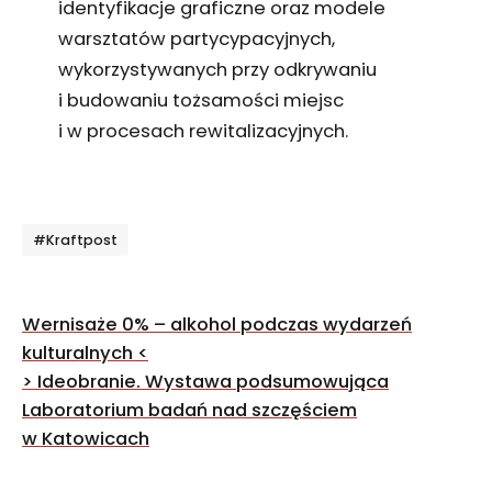
identyfikacje graficzne oraz modele
warsztatów partycypacyjnych,
wykorzystywanych przy odkrywaniu
i budowaniu tożsamości miejsc
i w procesach rewitalizacyjnych.
Tagi
#Kraftpost
Nawigacja
Wernisaże 0% – alkohol podczas wydarzeń
wpisu
kulturalnych
<
>
Ideobranie. Wystawa podsumowująca
Laboratorium badań nad szczęściem
w Katowicach