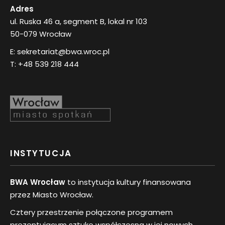
Adres
ul. Ruska 46 a, segment B, lokal nr 103
50-079 Wrocław
E:
sekretariat@bwa.wroc.pl
T:
+48 539 218 444
INSTYTUCJA
BWA Wrocław
to instytucja kultury finansowana
przez Miasto Wrocław.
Cztery przestrzenie połączone programem
prezentującym sztukę współczesną w jej nowych,