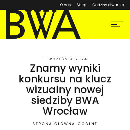
(otwiera się w nowym ok
O nas
Sklep
Godziny otwarcia
BWA Wrocław
Menu
Galerie Sztuki Współczesnej
11 WRZEŚNIA 2024
Znamy wyniki
konkursu na klucz
wizualny nowej
siedziby BWA
Wrocław
STRONA GŁÓWNA
OGÓLNE