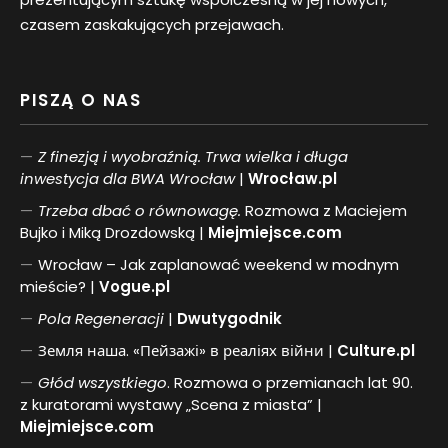
czasem zaskakujących przejawach.
PISZĄ O NAS
Z finezją i wyobraźnią. Trwa wielka i długa
inwestycja dla BWA Wrocław
|
Wrocław.pl
Trzeba dbać o równowagę.
Rozmowa z Maciejem
Bujko i Miką Drozdowską |
Miejmiejsce.com
Wrocław – Jak zaplanować weekend w modnym
mieście? |
Vogue.pl
Pol
a
Regeneracji
|
Dwutygodnik
Земля наша. «Пейзажі» в реаліях війни |
Culture.pl
Głód wszystkiego
. Rozmowa o przemianach lat 90.
z kuratorami wystawy „Scena z miasta” |
Miejmiejsce.com