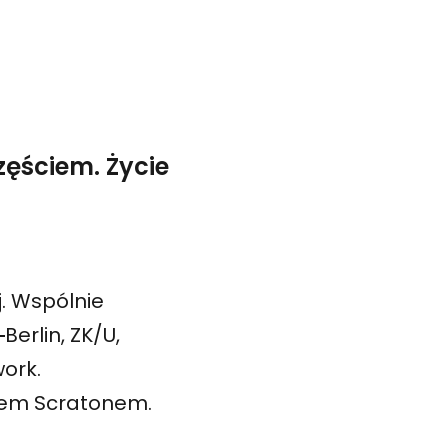
ęściem. Życie
j. Wspólnie
y
Berlin, ZK/U,
work.
ulem Scratonem.