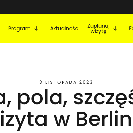
Rozwiń podmenu
Rozw
Zaplanuj
Program
Aktualności
E
wizytę
3 LISTOPADA 2023
, pola, szczę
izyta w Berlin