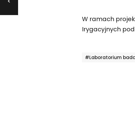
<
W ramach projekt
Irygacyjnych po
Tagi
#Laboratorium bada
Nawigacja
wpisu