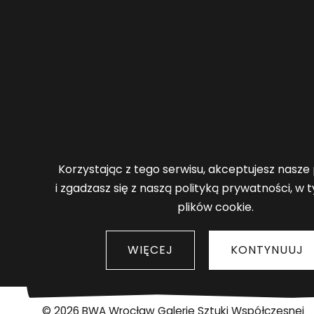
Informacja o plikach co
Korzystając z tego serwisu, akceptujesz nasze p
i zgadzasz się z naszą polityką prywatności, w 
plików cookie.
Strona główna
Polityka prywatności
Kontakt prasowy
Państwowe fundusze celo
WIĘCEJ
KONTYNUUJ
S
© 2026
BWA Wrocław Galerie Sztuki Współczesnej