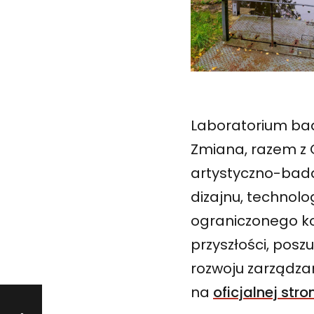
Laboratorium bad
Zmiana, razem z G
artystyczno-badaw
dizajnu, technolo
ograniczonego ko
przyszłości, pos
rozwoju zarządzan
na
oficjalnej stro