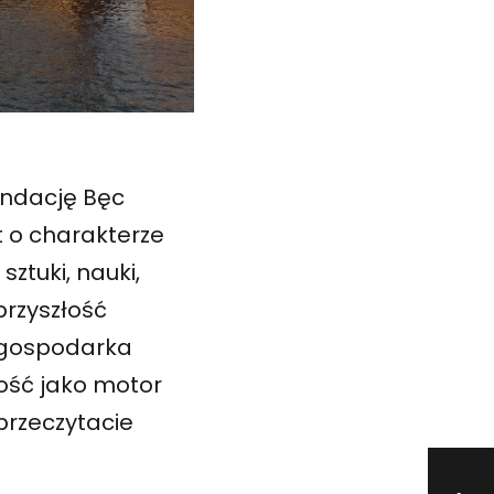
undację Bęc
t o charakterze
ztuki, nauki,
przyszłość
, gospodarka
ość jako motor
przeczytacie