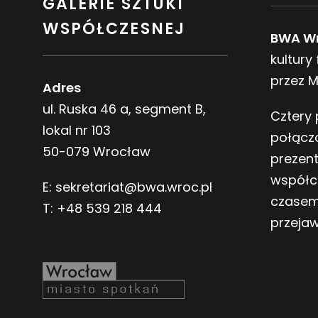
GALERIE SZTUKI
WSPÓŁCZESNEJ
BWA W
kultury
przez 
Adres
ul. Ruska 46 a, segment B,
Cztery 
lokal nr 103
połącz
50-079 Wrocław
prezen
współc
E:
sekretariat@bwa.wroc.pl
czasem
T:
+48 539 218 444
przeja