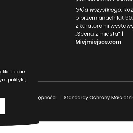
Głód wszystkiego
. R
o przemianach lat 90.
z kuratorami wystaw
„Scena z miasta” |
Miejmiejsce.com
okie
liki cookie
tym polityką
Deklaracja dostępności
Standardy Ochrony Małoletn
ENGLISH
UKRAIŃSKI
we
EN
UA
trony w WordPress z motywem blokowym