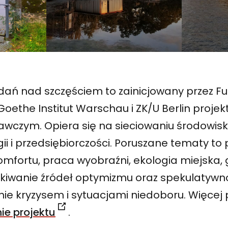
ań nad szczęściem to zainicjowany przez F
oethe Institut Warschau i ZK/U Berlin projek
czym. Opiera się na sieciowaniu środowisk s
gii i przedsiębiorczości. Poruszane tematy to 
mfortu, praca wyobraźni, ekologia miejska
zukiwanie źródeł optymizmu oraz spekulatywn
ie kryzysem i sytuacjami niedoboru. Więcej 
nie projektu
.