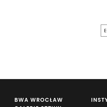
BWA WROCŁAW
INST