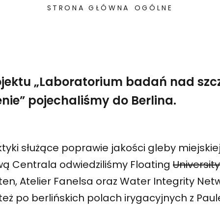
STRONA GŁÓWNA
OGÓLNE
ektu „Laboratorium badań nad szcz
nie” pojechaliśmy do Berlina.
tyki służące poprawie jakości gleby miejskie
wą Centrala odwiedziliśmy Floating
Universit
en, Atelier Fanelsa oraz Water Integrity Net
eż po berlińskich polach irygacyjnych z Pa