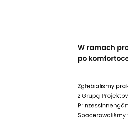
W ramach proj
po komfortoce
Zgłębialiśmy prak
z Grupą Projekto
Prinzessinnengärt
Spacerowaliśmy t