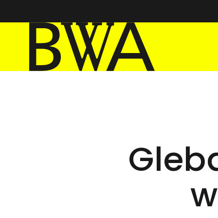
BWA Wrocław
Galerie Sztuki Współczesnej
Gleba
w