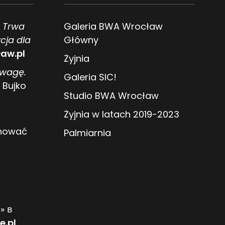
. Trwa
Galeria BWA Wrocław
cja dla
Główny
aw.pl
Żyjnia
owagę.
Galeria SIC!
 Bujko
Studio BWA Wrocław
Żyjnia w latach 2019-2023
anować
Palmiarnia
» в
e.pl