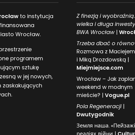
Z finezją i wyobraźnią
rocław
to instytucja
wielka i długa inwesty
 finansowana
BWA Wrocław
|
Wrocł
Miasto Wrocław.
Trzeba dbać o równ
przestrzenie
Rozmowa z Maciejem
one programem
i Miką Drozdowską |
tującym sztukę
Miejmiejsce.com
zesną w jej nowych,
Wrocław – Jak zapl
 zaskakujących
weekend w modnym
wach.
mieście? |
Vogue.pl
Pol
a
Regeneracji
|
Dwutygodnik
Земля наша. «Пейзажі
реаліях війни |
Cultur