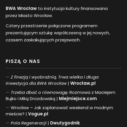
BWA Wrocław
to instytucja kultury finansowana
przez Miasto Wrocław.
Cztery przestrzenie połączone programem
prezentującym sztukę współczesną w jej nowych,
czasem zaskakujących przejawach.
PISZĄ O NAS
Z finezją i wyobraźnią. Trwa wielka i długa
inwestycja dla BWA Wrocław
|
Wrocław.pl
Trzeba dbać o równowagę.
Rozmowa z Maciejem
Bujko i Miką Drozdowską |
Miejmiejsce.com
Wrocław – Jak zaplanować weekend w modnym
mieście? |
Vogue.pl
Pol
a
Regeneracji
|
Dwutygodnik