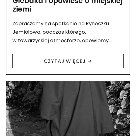
Glebaka i opowieść o miejskiej
ziemi
Zapraszamy na spotkanie na Ryneczku
Jemiołowa, podczas którego,
w towarzyskiej atmosferze, opowiemy
o tym, co zaobserwowaliśmy w ostatnich
miesiącach i zaprosimy was
CZYTAJ WIĘCEJ →
na glebobranie. Tego dnia udostępnimy
prototyp Glebaka –…