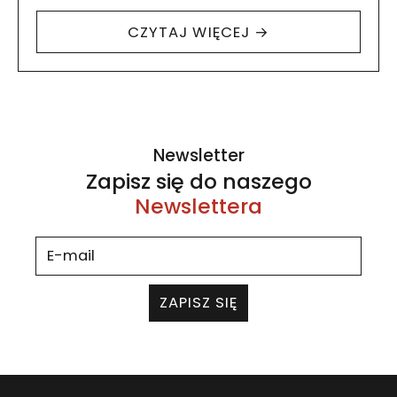
technologii i przedsiębiorczości. Sieć osób
CZYTAJ WIĘCEJ →
eksperckich zajmie się koprodukcją wiedzy
i wdroży lokalne…
Newsletter
Zapisz się do naszego
Newslettera
ZAPISZ SIĘ