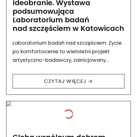
Ideobranie. Wystawa
podsumowująca
Laboratorium badań
nad szczęściem w Katowicach
Laboratorium badań nad szczęściem. Życie
po komfortocenie to wieloletni projekt
artystyczno-badawczy, zainicjowany
w 2022 roku przez Instytut
Goethego w Warszawie, Fundację Bęc
CZYTAJ WIĘCEJ →
Zmiana oraz Centrum Kultury i Urbanistyki
ZK/U z Berlina. 21 września…