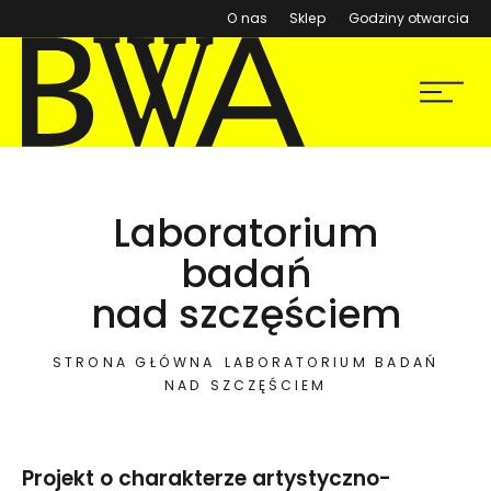
(otwiera się w nowym ok
O nas
Sklep
Godziny otwarcia
BWA Wrocław
Menu
Galerie Sztuki Współczesnej
Laboratorium
badań
nad szczęściem
STRONA GŁÓWNA
LABORATORIUM BADAŃ
NAD SZCZĘŚCIEM
Projekt o charakterze artystyczno-