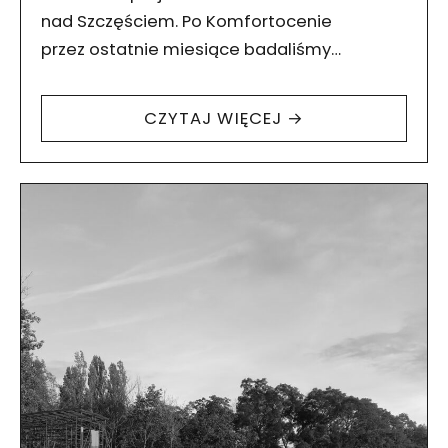
nad Szczęściem. Po Komfortocenie
przez ostatnie miesiące badaliśmy
zagadnienie gleby w środowisku miejskim.
Prezentujemy dziennik z tej ciekawej
CZYTAJ WIĘCEJ →
podróży. Punktem wyjścia było dla nas
doświadczenie…