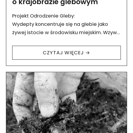
o krajobrazie glebowym
Projekt Odrodzenie Gleby:
Wydepty koncentruje się na glebie jako
żywej istocie w środowisku miejskim. Wzywa
do stworzenia kompleksowej polityki
glebowej, której celem jest zmiana
CZYTAJ WIĘCEJ →
postrzegania przestrzeni miejskiej
i dostrzeżenie tego, co kryje…