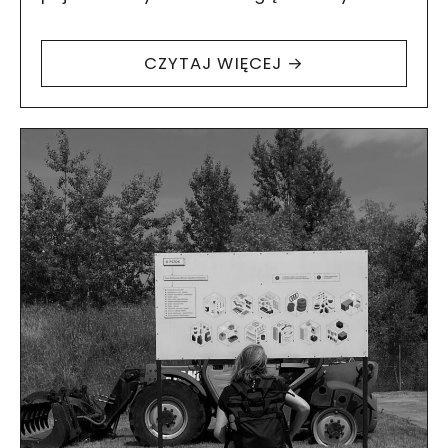
praktyki służące poprawie jakości gleby
miejskiej. Wspólnie z Grupą Projektową
CZYTAJ WIĘCEJ →
Centrala odwiedziliśmy Floating University
Berlin, ZK/U, Prinzessinnengärten, Atelier
Fanelsa oraz Water…