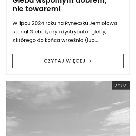
Gleba wspólnym dobrem,
nie towarem!
W lipcu 2024 roku na Ryneczku Jemiołowa
stanął Glebak, czyli dystrybutor gleby,
z którego do końca września (lub
do wyczerpania zapasów) mieszkanki
i mieszkańcy Wrocławia mogą pobierać
CZYTAJ WIĘCEJ →
ziemię wzbogaconą kompostem. Glebak…
WYDARZ
BYŁO