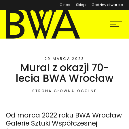
(otwiera się w nowym ok
O nas
Sklep
Godziny otwarcia
BWA Wrocław
Menu
Galerie Sztuki Współczesnej
29 MARCA 2023
Mural z okazji 70-
lecia BWA Wrocław
STRONA GŁÓWNA
OGÓLNE
Od marca 2022 roku BWA Wrocław
Galerie Sztuki Współczesnej