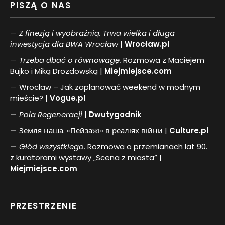
PISZĄ O NAS
Z finezją i wyobraźnią. Trwa wielka i długa
inwestycja dla BWA Wrocław
|
Wrocław.pl
Trzeba dbać o równowagę.
Rozmowa z Maciejem
Bujko i Miką Drozdowską |
Miejmiejsce.com
Wrocław – Jak zaplanować weekend w modnym
mieście? |
Vogue.pl
Pol
a
Regeneracji
|
Dwutygodnik
Земля наша. «Пейзажі» в реаліях війни |
Culture.pl
Głód wszystkiego
. Rozmowa o przemianach lat 90.
z kuratorami wystawy „Scena z miasta” |
Miejmiejsce.com
PRZESTRZENIE