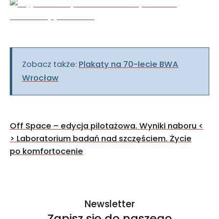
Zobacz także:
Plakaty na 70-lecie BWA
Wrocław
Nawigacja
Off Space – edycja pilotażowa. Wyniki naboru
<
wpisu
>
Laboratorium badań nad szczęściem. Życie
po kom­fortocenie
Newsletter
Zapisz się do naszego