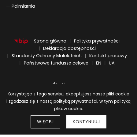
Palmiarnia
Strona główna
Polityka prywatności
Deklaracja dostępności
Standardy Ochrony Małoletnich
Kontakt prasowy
ENGLISH
UKRAIŃSKI
Państwowe fundusze celowe
EN
UA
Śledź nas na:
Informacja o plikach cookie
Korzystając z tego serwisu, akceptujesz nasze pliki cookie
i zgadzasz się z naszą polityką prywatności, w tym polityką
plików cookie.
WIĘCEJ
KONTYNUUJ
Strony 
© 2026
BWA Wrocław Galerie Sztuki Współczesnej
Wróć do góry strony