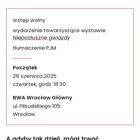
wstęp wolny
wydarzenie towarzyszące wystawie
Nieposłuszne gwiazdy
tłumaczenie PJM
A gdyby tak dzień mógł tr
wydarzenia
A gdyby tak dzień, mógł trwać bez końca? Ludzie
Początek
26 czerwca 2025
czwartek, godz. 18:30
BWA Wrocław Główny
ul. Piłsudskiego 105
50-085
Wrocław
A gdyby tak dzień, mógł trwać