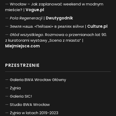
Wrocław – Jak zaplanować weekend w modnym
mieście? |
Vogue.pl
Pol
a
Regeneracji
|
Dwutygodnik
Земля наша. «Пейзажі» в реаліях війни |
Culture.pl
Głód wszystkiego
. Rozmowa o przemianach lat 90.
z kuratorami wystawy „Scena z miasta” |
Miejmiejsce.com
PRZESTRZENIE
Galeria BWA Wrocław Główny
Żyjnia
Galeria SIC!
Studio BWA Wrocław
Żyjnia w latach 2019-2023