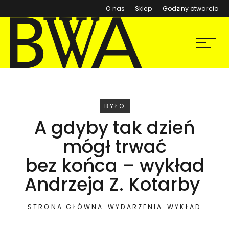
(otwiera się w nowym ok
O nas
Sklep
Godziny otwarcia
BWA Wrocław
Menu
Galerie Sztuki Współczesnej
WYDARZENIE
BYŁO
A gdyby tak dzień
mógł trwać
bez końca – wykład
Andrzeja Z. Kotarby
STRONA GŁÓWNA
WYDARZENIA
WYKŁAD