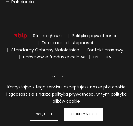
Palmiarnia
Strona główna
Polityka prywatności
Deklaracja dostępności
Standardy Ochrony Małoletnich
Kontakt prasowy
ENGLISH
UKRAIŃSKI
Państwowe fundusze celowe
EN
UA
Śledź nas na:
Informacja o plikach cookie
Korzystając z tego serwisu, akceptujesz nasze pliki cookie
i zgadzasz się z naszą polityką prywatności, w tym polityką
plików cookie.
WIĘCEJ
KONTYNUUJ
Strony 
© 2026
BWA Wrocław Galerie Sztuki Współczesnej
Wróć do góry strony