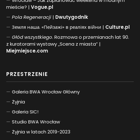
Wrocław – Jak zaplanować weekend w modnym
mieście? |
Vogue.pl
Pol
a
Regeneracji
|
Dwutygodnik
Земля наша. «Пейзажі» в реаліях війни |
Culture.pl
Głód wszystkiego
. Rozmowa o przemianach lat 90.
z kuratorami wystawy „Scena z miasta” |
Miejmiejsce.com
PRZESTRZENIE
Galeria BWA Wrocław Główny
Żyjnia
Galeria SIC!
Studio BWA Wrocław
Żyjnia w latach 2019-2023