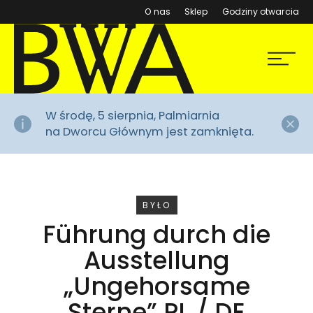
(otwiera się w nowym ok
O nas
Sklep
Godziny otwarcia
BWA Wrocław
Menu
Galerie Sztuki Współczesnej
Za
W środę, 5 sierpnia, Palmiarnia
na Dworcu Głównym jest zamknięta.
WYDARZENIE
BYŁO
Führung durch die
Ausstellung
„Ungehorsame
Sterne” PL / DE