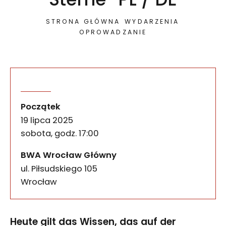
STRONA GŁÓWNA
WYDARZENIA
OPROWADZANIE
Führung durch die Ausstel
wydarzenia
Heute gilt das Wissen, das auf der Annahme beru
Początek
19 lipca 2025
sobota, godz. 17:00
BWA Wrocław Główny
ul. Piłsudskiego 105
50-085
Wrocław
Heute gilt das Wissen, das auf der