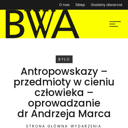
(otwiera się w nowym ok
O nas
Sklep
Godziny otwarcia
BWA Wrocław
Menu
Galerie Sztuki Współczesnej
WYDARZENIE
BYŁO
Antropowskazy –
przedmioty w cieniu
człowieka –
oprowadzanie
dr Andrzeja Marca
STRONA GŁÓWNA
WYDARZENIA