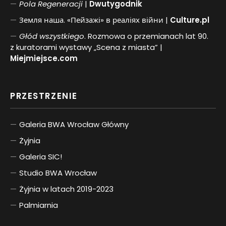
Pol
a
Regeneracji
|
Dwutygodnik
Земля наша. «Пейзажі» в реаліях війни |
Culture.pl
Głód wszystkiego
. Rozmowa o przemianach lat 90.
z kuratorami wystawy „Scena z miasta” |
Miejmiejsce.com
PRZESTRZENIE
Galeria BWA Wrocław Główny
Żyjnia
Galeria SIC!
Studio BWA Wrocław
Żyjnia w latach 2019-2023
Palmiarnia