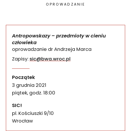
OPROWADZANIE
Antropowskazy – przedmioty w cieniu
człowieka
oprowadzanie dr Andrzeja Marca
Zapisy:
sic@bwa.wroc.pl
Zapraszamy na eksperckie oprowadzanie Andrzeja M
Antropowskazy – przedmio
wydarzenia
Początek
3 grudnia 2021
piątek, godz. 18:00
SIC!
pl. Kościuszki 9/10
50-028
Wrocław