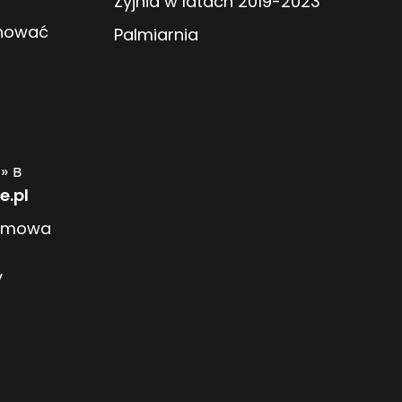
Żyjnia w latach 2019-2023
anować
Palmiarnia
» в
e.pl
ozmowa
y