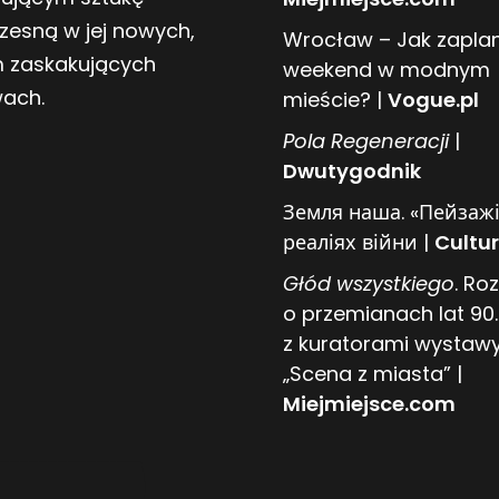
zesną w jej nowych,
Wrocław – Jak zapl
 zaskakujących
weekend w modnym
wach.
mieście? |
Vogue.pl
Pol
a
Regeneracji
|
Dwutygodnik
Земля наша. «Пейзажі
реаліях війни |
Cultur
Głód wszystkiego
. R
o przemianach lat 90.
z kuratorami wystaw
„Scena z miasta” |
Miejmiejsce.com