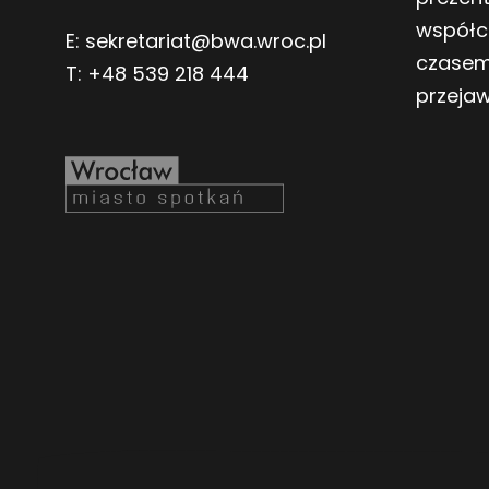
współc
E:
sekretariat@bwa.wroc.pl
czasem
T:
+48 539 218 444
przeja