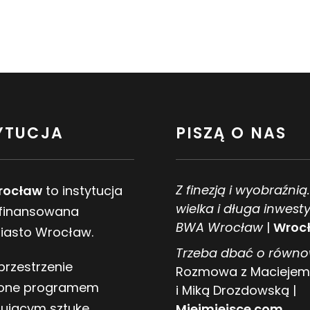
YTUCJA
PISZĄ O NAS
Z finezją i wyobraźnią
rocław
to instytucja
wielka i długa inwesty
 finansowana
BWA Wrocław
|
Wrocł
Miasto Wrocław.
Trzeba dbać o równ
przestrzenie
Rozmowa z Maciejem
one programem
i Miką Drozdowską |
tującym sztukę
Miejmiejsce.com