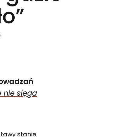
ło”
E
rowadzań
 nie sięga
w galerii SIC! BWA Wrocław. W każdy czwartek o godzin
e sięga światło”
stawy stanie