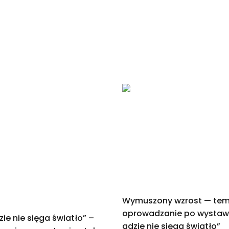
Wymuszony wzrost — te
oprowadzanie po wystawi
ie nie sięga światło” –
gdzie nie sięga światło”