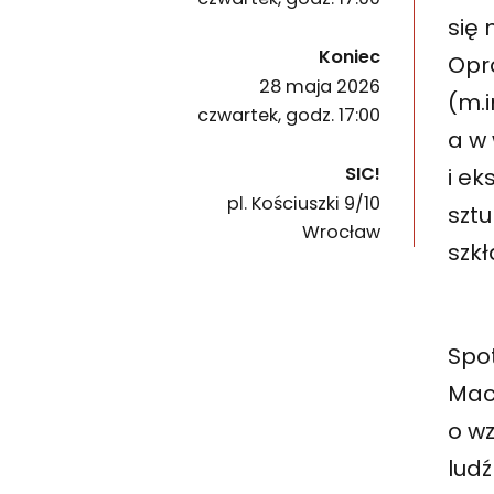
się
wydarzenia
Koniec
Opr
28 maja 2026
(m.
czwartek, godz. 17:00
a w
SIC!
i ek
pl. Kościuszki 9/10
sztu
50-028
Wrocław
szkł
Spot
Mac
o wz
ludź