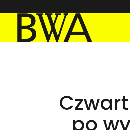
BWA Wrocław
Galerie Sztuki Współczesnej
Czwart
po wy