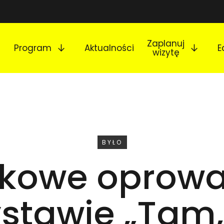
Rozwiń podmenu
Rozw
Zaplanuj
Program
Aktualności
E
wizytę
WYDARZENIE
BYŁO
kowe oprow
stawie „Tam,