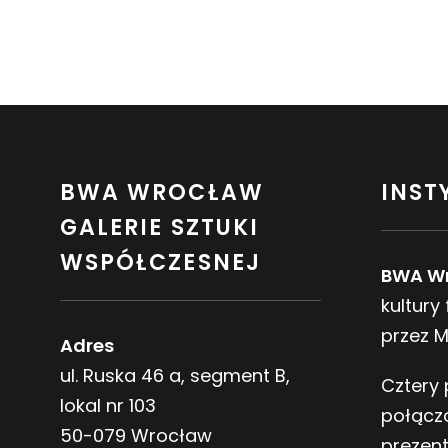
BWA WROCŁAW
INST
GALERIE SZTUKI
WSPÓŁCZESNEJ
BWA W
kultury
przez 
Adres
ul. Ruska 46 a, segment B,
Cztery 
lokal nr 103
połącz
50-079 Wrocław
prezen