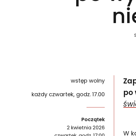
ni
Za
wstęp wolny
po
każdy czwartek, godz. 17.00
świ
Zapraszamy na cykl czwartkowych oprowadzań po
wydarzenia
Początek
2 kwietnia 2026
W ka
czwartek, godz. 17:00