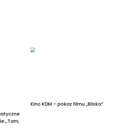
Kino KDM – pokaz filmu „Blisko”
matyczne
e ,,Tam,