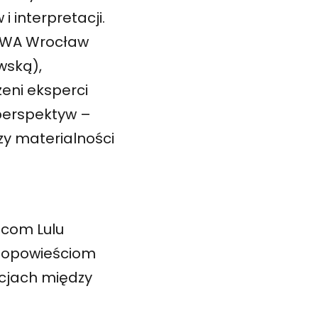
 interpretacji.
BWA Wrocław
wską),
eni eksperci
 perspektyw –
czy materialności
racom Lulu
: opowieściom
lacjach między