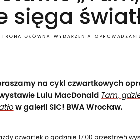
e sięga świat
STRONA GŁÓWNA
WYDARZENIA
OPROWADZANI
praszamy na cykl czwartkowych op
 wystawie Lulu MacDonald
Tam, gdzie
atło
w galerii SIC! BWA Wrocław.
 wystawie Lulu MacDonald Tam, gdzie nie sięga światło 
Czwartkowe oprowadzania po wystawie „Tam, gdzie ni
żdy czwartek o godzinie 17.00 przestrzeń wy