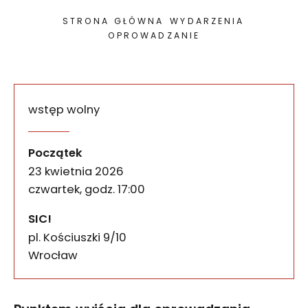
STRONA GŁÓWNA
WYDARZENIA
OPROWADZANIE
wstęp wolny
Wymuszony wzrost — temat
wydarzenia
Punktem wyjścia dla oprowadzania po wystawie Lulu
Początek
23 kwietnia 2026
czwartek, godz. 17:00
SIC!
pl. Kościuszki 9/10
50-028
Wrocław