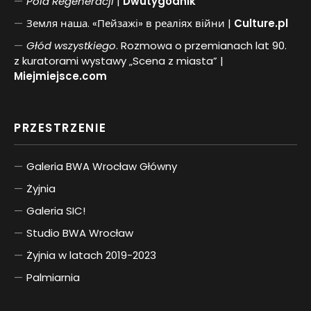
Pol
a
Regeneracji
|
Dwutygodnik
Земля наша. «Пейзажі» в реаліях війни |
Culture.pl
Głód wszystkiego
. Rozmowa o przemianach lat 90.
z kuratorami wystawy „Scena z miasta” |
Miejmiejsce.com
PRZESTRZENIE
Galeria BWA Wrocław Główny
Żyjnia
Galeria SIC!
Studio BWA Wrocław
Żyjnia w latach 2019-2023
Palmiarnia