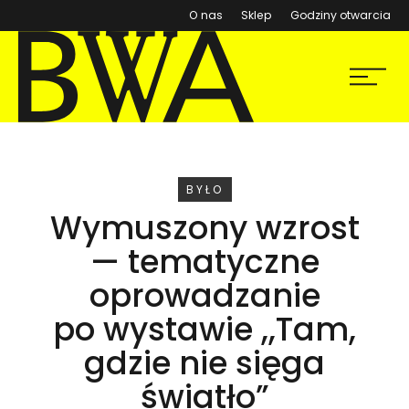
(otwiera się w nowym ok
O nas
Sklep
Godziny otwarcia
BWA Wrocław
Menu
Galerie Sztuki Współczesnej
WYDARZENIE
BYŁO
Wymuszony wzrost
— tematyczne
oprowadzanie
po wystawie ,,Tam,
gdzie nie sięga
światło”