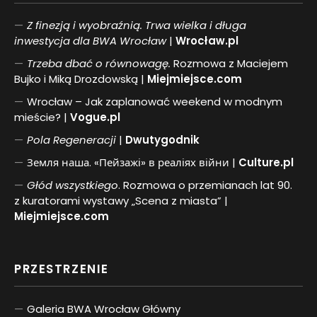
Z finezją i wyobraźnią. Trwa wielka i długa
inwestycja dla BWA Wrocław
|
Wrocław.pl
Trzeba dbać o równowagę.
Rozmowa z Maciejem
Bujko i Miką Drozdowską |
Miejmiejsce.com
Wrocław – Jak zaplanować weekend w modnym
mieście? |
Vogue.pl
Pol
a
Regeneracji
|
Dwutygodnik
Земля наша. «Пейзажі» в реаліях війни |
Culture.pl
Głód wszystkiego
. Rozmowa o przemianach lat 90.
z kuratorami wystawy „Scena z miasta” |
Miejmiejsce.com
PRZESTRZENIE
Galeria BWA Wrocław Główny