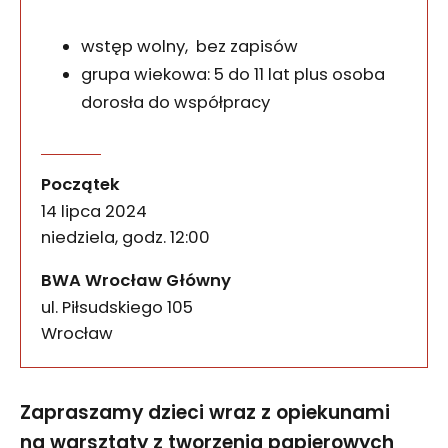
wstęp wolny, bez zapisów
grupa wiekowa: 5 do 11 lat plus osoba
dorosła do współpracy
Kwadrat, koło, trójkąt. Wa
wydarzenia
Zapraszamy dzieci wraz z opiekunami na warsztat
Początek
14 lipca 2024
niedziela, godz. 12:00
BWA Wrocław Główny
ul. Piłsudskiego 105
50-085
Wrocław
Zapraszamy dzieci wraz z opiekunami
na warsztaty z tworzenia papierowych