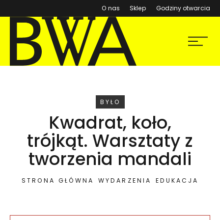
(otwiera się w nowym ok
O nas
Sklep
Godziny otwarcia
BWA Wrocław
Menu
Galerie Sztuki Współczesnej
WYDARZENIE
BYŁO
Kwadrat, koło,
trójkąt. Warsztaty z
tworzenia mandali
STRONA GŁÓWNA
WYDARZENIA
EDUKACJA