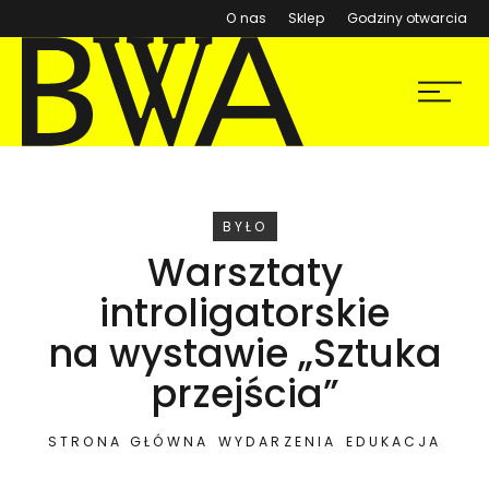
(otwiera się w nowym ok
O nas
Sklep
Godziny otwarcia
BWA Wrocław
Menu
Galerie Sztuki Współczesnej
WYDARZENIE
BYŁO
Warsztaty
introligatorskie
na wystawie „Sztuka
przejścia”
STRONA GŁÓWNA
WYDARZENIA
EDUKACJA