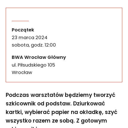
Podczas warsztatów będziemy tworzyć szkicownik 
Warsztaty introligatorskie
wydarzenia
Początek
23 marca 2024
sobota, godz. 12:00
BWA Wrocław Główny
ul. Piłsudskiego 105
50-085
Wrocław
Podczas warsztatów będziemy tworzyć
szkicownik od podstaw. Dziurkować
kartki, wybierać papier na okładkę, szyć
wszystko razem ze sobą. Z gotowym