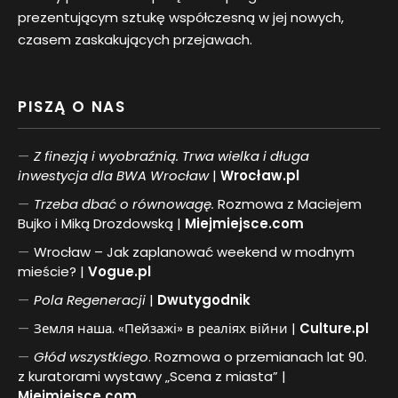
prezentującym sztukę współczesną w jej nowych,
czasem zaskakujących przejawach.
PISZĄ O NAS
Z finezją i wyobraźnią. Trwa wielka i długa
inwestycja dla BWA Wrocław
|
Wrocław.pl
Trzeba dbać o równowagę.
Rozmowa z Maciejem
Bujko i Miką Drozdowską |
Miejmiejsce.com
Wrocław – Jak zaplanować weekend w modnym
mieście? |
Vogue.pl
Pol
a
Regeneracji
|
Dwutygodnik
Земля наша. «Пейзажі» в реаліях війни |
Culture.pl
Głód wszystkiego
. Rozmowa o przemianach lat 90.
z kuratorami wystawy „Scena z miasta” |
Miejmiejsce.com