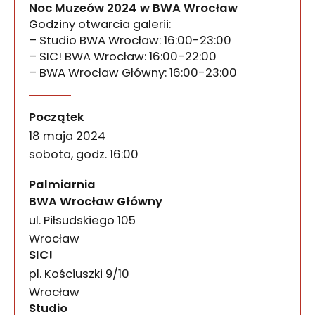
Noc Muzeów 2024 w BWA Wrocław
Godziny otwarcia galerii:
– Studio BWA Wrocław: 16:00-23:00
– SIC! BWA Wrocław: 16:00-22:00
– BWA Wrocław Główny: 16:00-23:00
Noc Muzeów 2024 w BWA 
wydarzenia
W kolejnej edycji Nocy Muzeów będziemy was ocze
Początek
18 maja 2024
sobota, godz. 16:00
Palmiarnia
BWA Wrocław Główny
ul. Piłsudskiego 105
50-085
Wrocław
SIC!
pl. Kościuszki 9/10
50-028
Wrocław
Studio