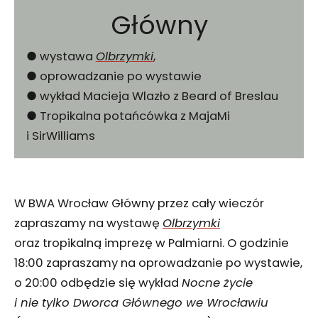
Główny
● wystawa
Olbrzymki
,
● oprowadzanie po wystawie
● wykład Macieja Wlazło z Beard of Breslau
● Tropikalna potańcówka z MajaMi
i SirWilliams
W BWA Wrocław Główny przez cały wieczór
zapraszamy na wystawę
Olbrzymki
oraz tropikalną imprezę w Palmiarni. O godzinie
18:00 zapraszamy na oprowadzanie po wystawie,
o 20:00 odbędzie się wykład
Nocne życie
i nie tylko Dworca Głównego we Wrocławiu