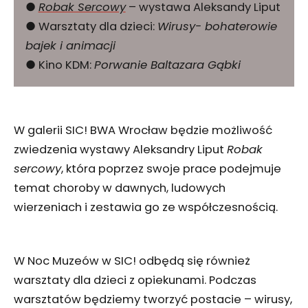
●
Robak Sercowy
– wystawa Aleksandy Liput
● Warsztaty dla dzieci:
Wirusy- bohaterowie
bajek i animacji
● Kino KDM:
Porwanie Baltazara Gąbki
W galerii SIC! BWA Wrocław będzie możliwość
zwiedzenia wystawy Aleksandry Liput
Robak
sercowy
, która poprzez swoje prace podejmuje
temat choroby w dawnych, ludowych
wierzeniach i zestawia go ze współczesnością.
W Noc Muzeów w SIC! odbędą się również
warsztaty dla dzieci z opiekunami. Podczas
warsztatów będziemy tworzyć postacie – wirusy,