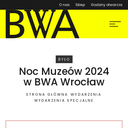
(otwiera się w nowym ok
O nas
Sklep
Godziny otwarcia
BWA Wrocław
Menu
Galerie Sztuki Współczesnej
WYDARZENIE
BYŁO
Noc Muzeów 2024
w BWA Wrocław
STRONA GŁÓWNA
WYDARZENIA
WYDARZENIA SPECJALNE