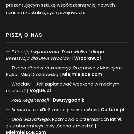
prezentującym sztukę współczesną w jej nowych,
czasem zaskakujących przejawach.
PISZĄ O NAS
Z finezją i wyobraźnią. Trwa wielka i długa
inwestycja dla BWA Wrocław
|
Wrocław.pl
Trzeba dbać o równowagę.
Rozmowa z Maciejem
Bujko i Miką Drozdowską |
Miejmiejsce.com
Wrocław – Jak zaplanować weekend w modnym
mieście? |
Vogue.pl
Pol
a
Regeneracji
|
Dwutygodnik
Земля наша. «Пейзажі» в реаліях війни |
Culture.pl
Głód wszystkiego
. Rozmowa o przemianach lat 90.
z kuratorami wystawy „Scena z miasta” |
Miejmiejsce.com