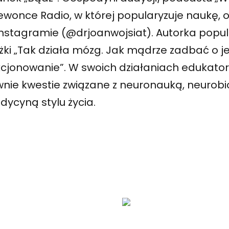
wonce Radio, w której popularyzuje naukę, or
Instagramie (@drjoanwojsiat). Autorka pop
żki „Tak działa mózg. Jak mądrze zadbać o j
kcjonowanie”. W swoich działaniach edukator
wnie kwestie związane z neuronauką, neurobi
dycyną stylu życia.