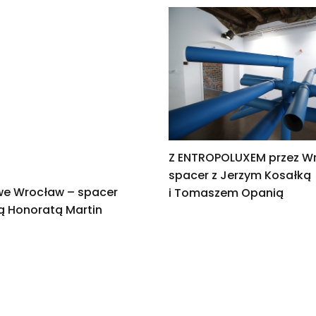
Z ENTROPOLUXEM przez W
spacer z Jerzym Kosałką
we Wrocław – spacer
i Tomaszem Opanią
ką Honoratą Martin