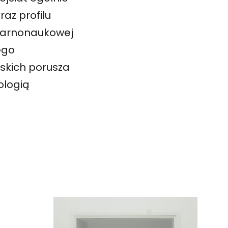
az profilu
ularnonaukowej
ego
skich porusza
ologią