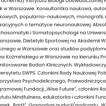
ochemia) Instytutu Biologii Doświadczalnej 
k w Warszawie. Konsultantka naukowa, autork
kowych, popularno-naukowych, monografii,
kacyjnych o tematyce neuronaukowej. Abso
chosomatyki i Somatopsychologii na Uniwer
arszawie, Dietetyki Sportowej na Akademii
ycznego w Warszawie oraz studiów podyplo
na Koźmińskiego w Warszawie na kierunku P
onitorowanie Badań Klinicznych. Wykładowcz
wersytetu SWPS. Członkini Rady Naukowej Pol
arzystwa Psychodelicznego, Przewodnicząc
ramowej Fundacji „Wise Future”, członkini R
ytutu Mindfulness, edukatorka i członkini Fun
unek „Bądź”. Gospodyni audycji/podcastu „Wo