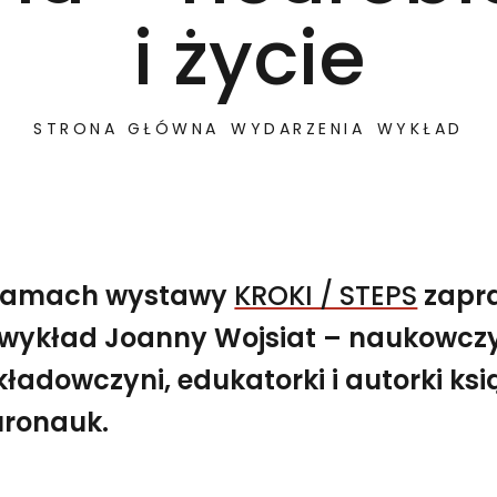
i życie
STRONA GŁÓWNA
WYDARZENIA
WYKŁAD
ramach wystawy
KROKI / STEPS
zapr
wykład Joanny Wojsiat – naukowczy
wykład Joanny Wojsiat – naukowczyni, wykładowczyni, ed
ładowczyni, edukatorki i autorki ksi
O chodzeniu i byciu w ruchu – neurobiologia i życie
uronauk.