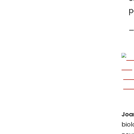
p
Joa
biol