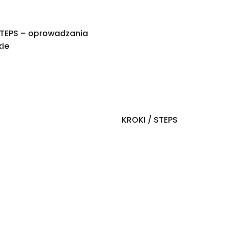
STEPS – oprowadzania
kie
KROKI / STEPS