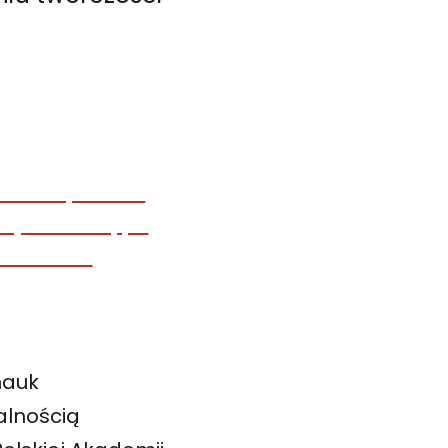
nauk
alnością