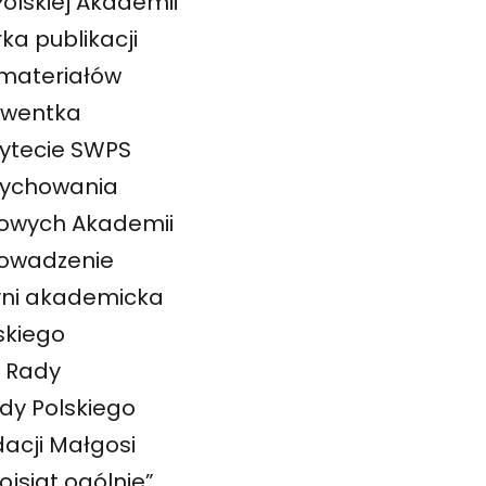
Polskiej Akademii
a publikacji
 materiałów
lwentka
sytecie SWPS
 Wychowania
mowych Akademii
rowadzenie
yni akademicka
skiego
a Rady
ady Polskiego
dacji Małgosi
jsiat ogólnie”