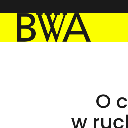
BWA Wrocław
Galerie Sztuki Współczesnej
O c
w ruc