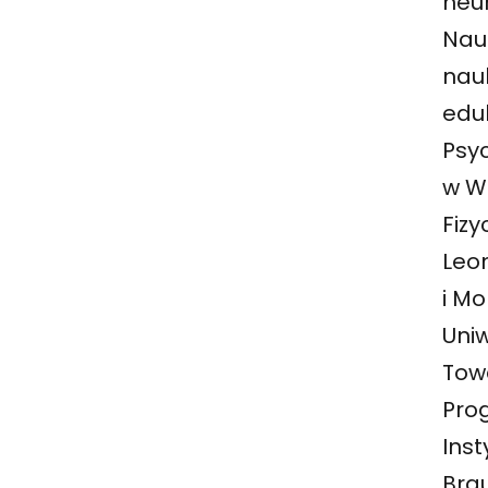
neur
Nau
nau
edu
Psy
w W
Fiz
Leo
i M
Uni
Tow
Prog
Inst
Bra