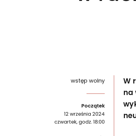
W 
wstęp wolny
na 
W ramach wystawy KROKI / STEPS zapraszamy na 
wyk
wydarzenia
Początek
ne
12 września 2024
czwartek, godz. 18:00