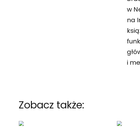
w Ne
na 
ksią
fun
głó
i me
Zobacz także: