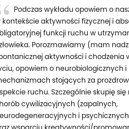
Podczas wykładu opowiem o nasz
 kontekście aktywności fizycznej i abs
bligatoryjnej funkcji ruchu w utrzyma
złowieka. Porozmawiamy (mam nadziej
pontanicznej aktywności i chodzenia
yciu, opowiem o neurobiologicznych i
echanizmach stojących za prozdro
spekcie ruchu. Szczególnie skupię się
horób cywilizacyjnych (zapalnych,
eurodegeneracyjnych i psychicznych
raz wsparciu kreatywności/promowan