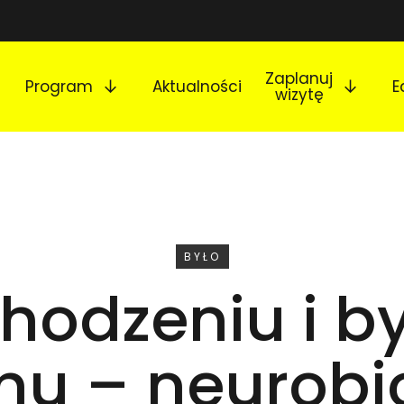
Rozwiń podmenu
Rozw
Zaplanuj
Program
Aktualności
E
wizytę
WYDARZENIE
BYŁO
hodzeniu i b
hu – neurobi