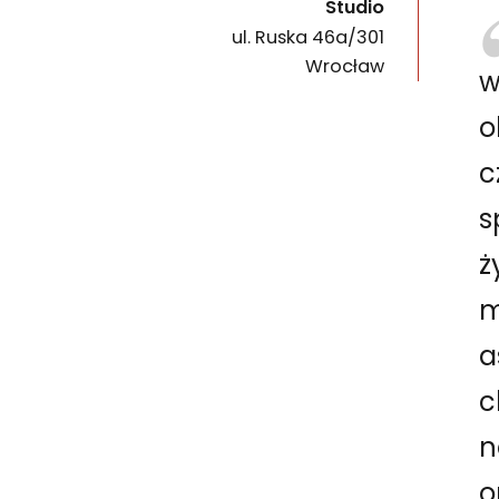
Studio
ul. Ruska 46a/301
50-079
Wrocław
w
o
c
s
ż
m
a
c
n
o