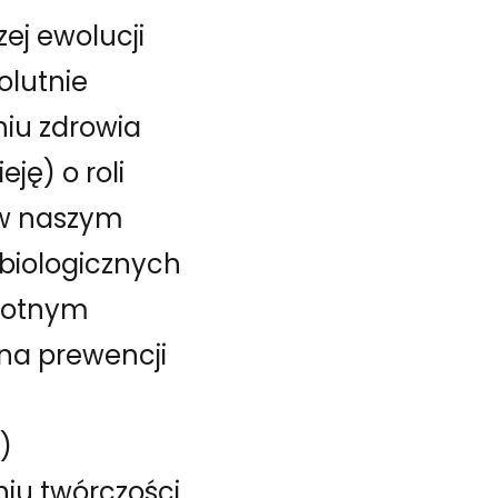
ej ewolucji
olutnie
niu zdrowia
ę) o roli
 w naszym
 biologicznych
wotnym
 na prewencji
)
iu twórczości